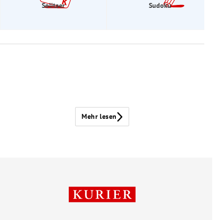
Solitaer
Sudoku
Mehr lesen