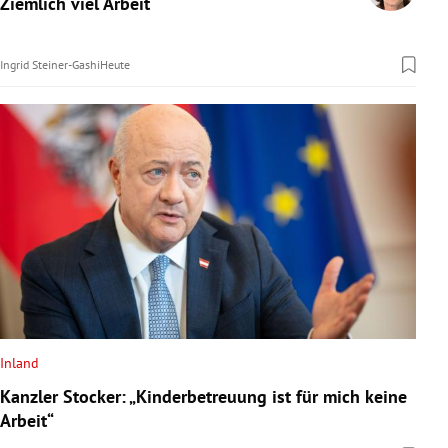
Ziemlich viel Arbeit
rreich Untermenü
Ingrid Steiner-Gashi
Heute
rt Untermenü
schaft Untermenü
s Untermenü
zeit Untermenü
undheit Untermenü
tur Untermenü
nung Untermenü
Inland
Kanzler Stocker: „Kinderbetreuung ist für mich keine
lität Untermenü
Arbeit“