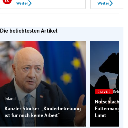
Weiter
Weiter
Die beliebtesten Artikel
Slide 1 von 7
Rekordh
Inland
Notschlachtu
Kanzler Stocker: „Kinderbetreuung
Futtermangels
ist für mich keine Arbeit“
Limit