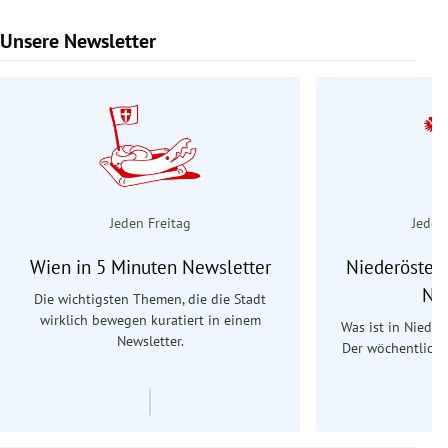
Unsere Newsletter
Slide 1 von 9
Jeden Freitag
Jeden
Wien in 5 Minuten Newsletter
Niederösterr
Ne
Die wichtigsten Themen, die die Stadt
wirklich bewegen kuratiert in einem
Was ist in Nieder
Newsletter.
Der wöchentliche
Re