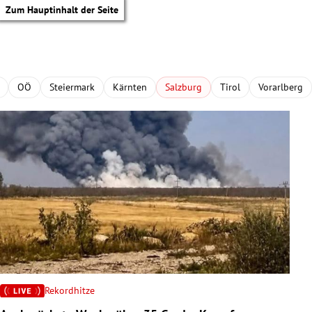
Zum Hauptinhalt der Seite
OÖ
Steiermark
Kärnten
Salzburg
Tirol
Vorarlberg
Rekordhitze
tik Untermenü