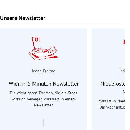
Unsere Newsletter
Slide 1 von 9
Jeden Freitag
Jeden
Wien in 5 Minuten Newsletter
Niederösterr
Ne
Die wichtigsten Themen, die die Stadt
wirklich bewegen kuratiert in einem
Was ist in Nieder
Newsletter.
Der wöchentliche
Re