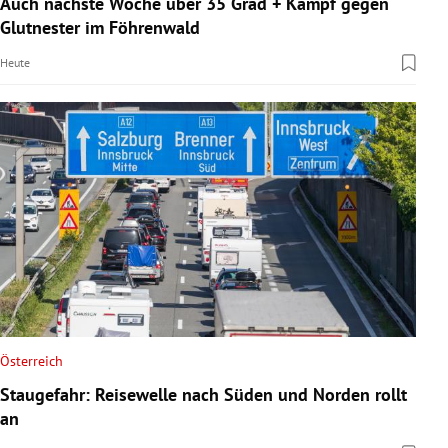
Auch nächste Woche über 35 Grad + Kampf gegen
rreich Untermenü
Glutnester im Föhrenwald
Heute
rt Untermenü
schaft Untermenü
s Untermenü
zeit Untermenü
undheit Untermenü
tur Untermenü
nung Untermenü
Österreich
Staugefahr: Reisewelle nach Süden und Norden rollt
lität Untermenü
an