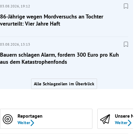
03.08.2026,
19:12
86-Jährige wegen Mordversuchs an Tochter
verurteilt: Vier Jahre Haft
03.08.2026,
13:13
Bauern schlagen Alarm, fordern 300 Euro pro Kuh
aus dem Katastrophenfonds
Alle Schlagzeilen im Überblick
Reportagen
Unsere Ne
Weiter
Weiter