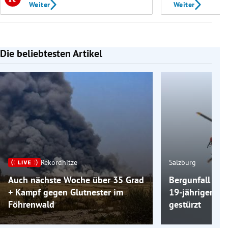
Weiter
Weiter
Die beliebtesten Artikel
Slide 1 von 7
Rekordhitze
Salzburg
Auch nächste Woche über 35 Grad
Bergunfall am 
+ Kampf gegen Glutnester im
19-jähriger Wa
Föhrenwald
gestürzt