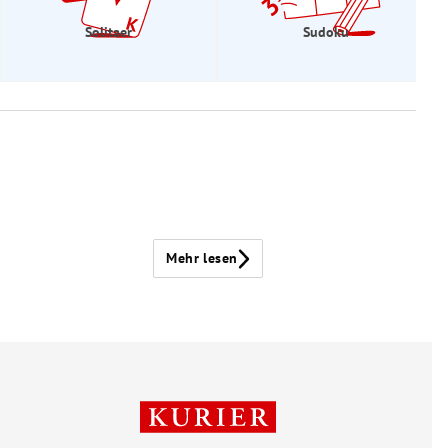
Solitaer
Sudoku
Mehr lesen