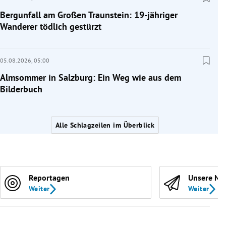
Bergunfall am Großen Traunstein: 19-jähriger
Wanderer tödlich gestürzt
05.08.2026,
05:00
Almsommer in Salzburg: Ein Weg wie aus dem
Bilderbuch
Alle Schlagzeilen im Überblick
Reportagen
Unsere Ne
Weiter
Weiter