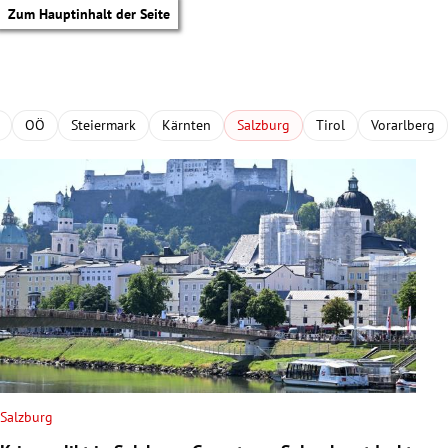
Zum Hauptinhalt der Seite
OÖ
Steiermark
Kärnten
Salzburg
Tirol
Vorarlberg
Salzburg
tik Untermenü