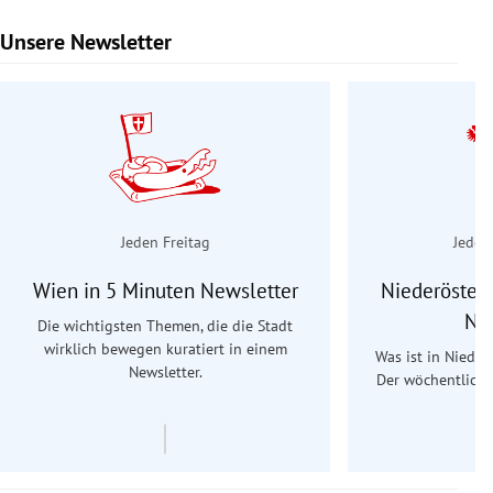
Unsere Newsletter
Slide 1 von 9
Jeden Freitag
Jeden
Wien in 5 Minuten Newsletter
Niederösterr
Ne
Die wichtigsten Themen, die die Stadt
wirklich bewegen kuratiert in einem
Was ist in Nieder
Newsletter.
Der wöchentliche
Re