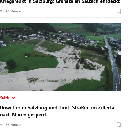
Kriegsrelikt in Salzburg: Granate an Salzach entdeckt
rreich Untermenü
Vor 16 Minuten
rt Untermenü
schaft Untermenü
s Untermenü
zeit Untermenü
undheit Untermenü
tur Untermenü
Salzburg
nung Untermenü
Unwetter in Salzburg und Tirol: Straßen im Zillertal
nach Muren gesperrt
lität Untermenü
Vor 53 Minuten