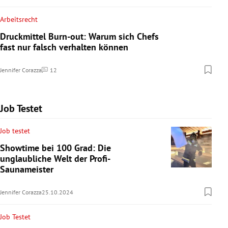
Arbeitsrecht
Druckmittel Burn-out: Warum sich Chefs
fast nur falsch verhalten können
Jennifer Corazza
12
Kommentare
Job Testet
Job testet
Showtime bei 100 Grad: Die
unglaubliche Welt der Profi-
Saunameister
Jennifer Corazza
25.10.2024
Job Testet