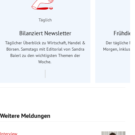
Täglich
Bilanziert Newsletter
Frühdien
Täglicher Überblick zu Wirtschaft, Handel &
Der tägliche Na
Börsen. Samstags mit Editorial von Sandra
Morgen, inklusive
Baierl
zu den wichtigsten Themen der
Ös
Woche.
Weitere Meldungen
Interview