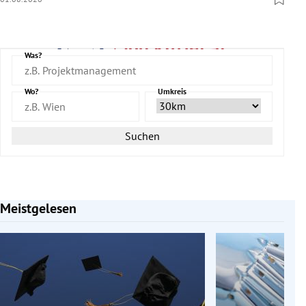
Was?
Wo?
Umkreis
Suchen
Meistgelesen
Slide 1 von 7