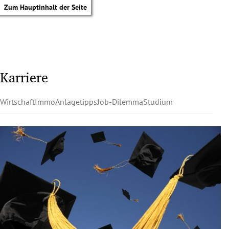
Zum Hauptinhalt der Seite
Karriere
Wirtschaft
Immo
Anlagetipps
Job-Dilemma
Studium
tik Untermenü