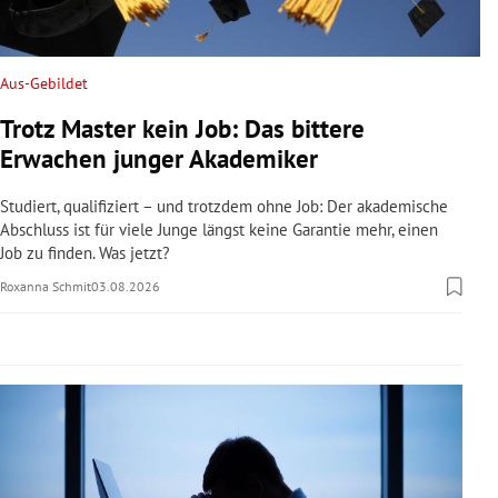
rreich Untermenü
rt Untermenü
Aus-Gebildet
Trotz Master kein Job: Das bittere
schaft Untermenü
Erwachen junger Akademiker
s Untermenü
Studiert, qualifiziert – und trotzdem ohne Job: Der akademische
Abschluss ist für viele Junge längst keine Garantie mehr, einen
zeit Untermenü
Job zu finden. Was jetzt?
Roxanna Schmit
03.08.2026
undheit Untermenü
tur Untermenü
nung Untermenü
lität Untermenü