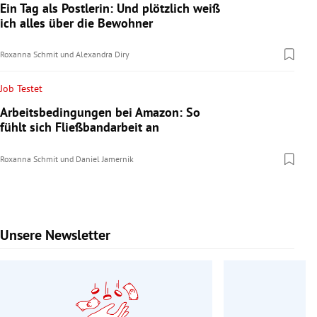
Ein Tag als Postlerin: Und plötzlich weiß
ich alles über die Bewohner
Roxanna Schmit
und
Alexandra Diry
Job Testet
Arbeitsbedingungen bei Amazon: So
fühlt sich Fließbandarbeit an
Roxanna Schmit
und
Daniel Jamernik
Unsere Newsletter
Slide 1 von 9