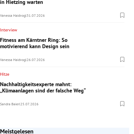
in Hietzing warten
Vanessa Haidvogl
31.07.2026
Interview
Fitness am Kärntner Ring: So
motivierend kann Design sein
Vanessa Haidvogl
26.07.2026
Hitze
Nachhaltigkeitsexperte mahnt:
„Klimaanlagen sind der falsche Weg“
Sandra Baierl
25.07.2026
Meistgelesen
Slide 1 von 7