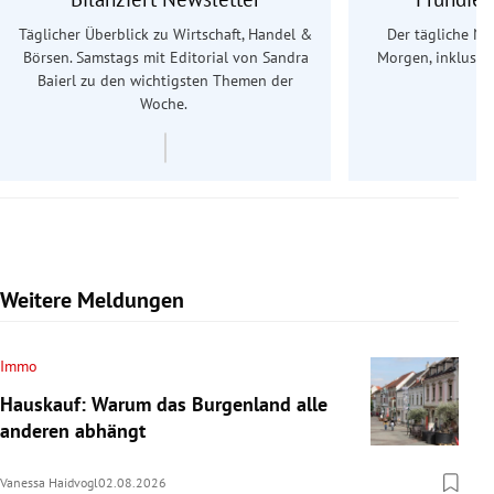
Täglicher Überblick zu Wirtschaft, Handel &
Der tägliche Na
Börsen. Samstags mit Editorial von Sandra
Morgen, inklusive
Baierl
zu den wichtigsten Themen der
Ös
Woche.
Weitere Meldungen
Immo
Hauskauf: Warum das Burgenland alle
anderen abhängt
Vanessa Haidvogl
02.08.2026