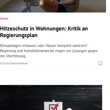
rreich Untermenü
rt Untermenü
Immo
Hitzeschutz in Wohnungen: Kritik an
schaft Untermenü
Regierungsplan
s Untermenü
Klimaanlagen einbauen oder Häuser komplett sanieren?
Regierung und Immobilienbranche ringen um Lösungen gegen
zeit Untermenü
die Überhitzung.
Ulla Grünbacher
Heute
undheit Untermenü
tur Untermenü
nung Untermenü
lität Untermenü