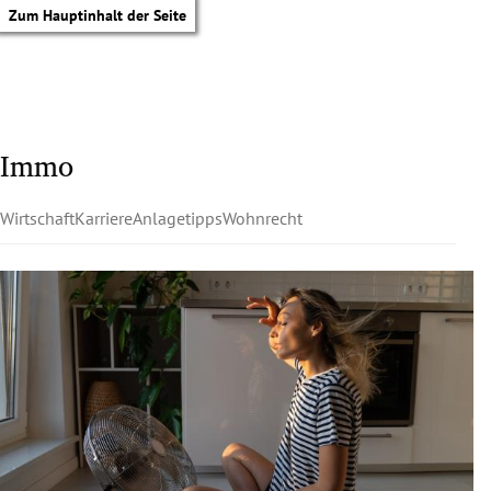
Zum Hauptinhalt der Seite
Immo
Wirtschaft
Karriere
Anlagetipps
Wohnrecht
tik Untermenü