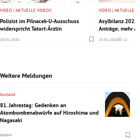
VIDEO | AKTUELLE VIDEOS
VIDEO | AKTUELLE V
Polizist im Pilnacek-U-Ausschuss
Asylbilanz 2025:
widerspricht Tatort-Ärztin
Anträge, mehr A
28.01.2026
23.01.2026
12
Kommentare
Weitere Meldungen
Ausland
81. Jahrestag: Gedenken an
Atombombenabwürfe auf Hiroshima und
Nagasaki
Gestern