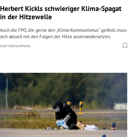
rreich Untermenü
Herbert Kickls schwieriger Klima-Spagat
in der Hitzewelle
rt Untermenü
Auch die FPÖ, die gerne den „Klima-Kommunismus“ geißelt, muss
schaft Untermenü
sich aktuell mit den Folgen der Hitze auseinandersetzen.
Josef Gebhard
Heute
s Untermenü
zeit Untermenü
undheit Untermenü
tur Untermenü
nung Untermenü
lität Untermenü