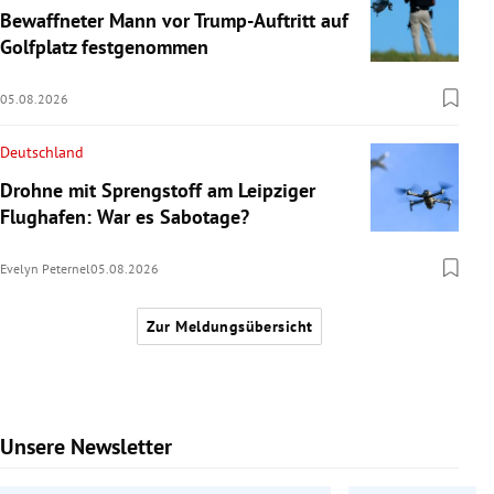
Bewaffneter Mann vor Trump-Auftritt auf
Golfplatz festgenommen
05.08.2026
Deutschland
Drohne mit Sprengstoff am Leipziger
Flughafen: War es Sabotage?
Evelyn Peternel
05.08.2026
Zur Meldungsübersicht
Unsere Newsletter
Slide 1 von 9