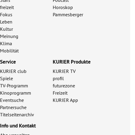
freizeit
Horoskop
Fokus
Pammesberger
Leben
Kultur
Meinung
Klima
Mobilität
Service
KURIER Produkte
KURIER club
KURIER TV
Spiele
profil
TV-Programm
futurezone
Kinoprogramm
Freizeit
Eventsuche
KURIER App
Partnersuche
Titelseitenarchiv
Info und Kontakt
Abo verwalten