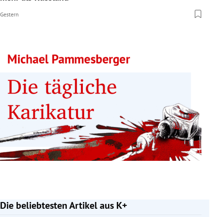
Gestern
Die beliebtesten Artikel aus K+
Slide 1 von 7