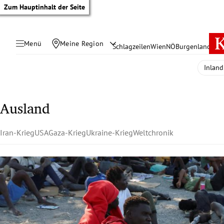
Zum Hauptinhalt der Seite
Menü
Meine Region
Schlagzeilen
Wien
NÖ
Burgenland
Öste
Inland
Ausland
Iran-Krieg
USA
Gaza-Krieg
Ukraine-Krieg
Weltchronik
tik Untermenü
rreich Untermenü