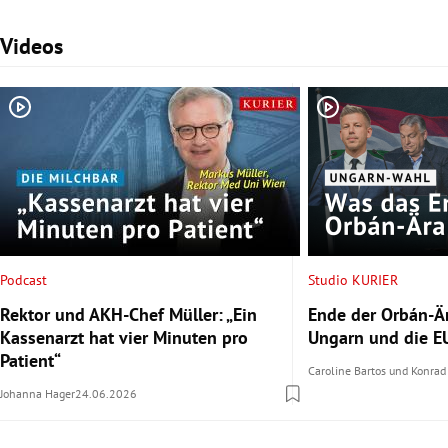
Videos
Slide 1 von 3
Podcast
Studio KURIER
Rektor und AKH-Chef Müller: „Ein
Ende der Orbán-Är
Kassenarzt hat vier Minuten pro
Ungarn und die EU
Patient“
Caroline Bartos
und
Konrad
Johanna Hager
24.06.2026