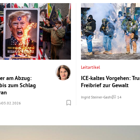
Leitartikel
er am Abzug:
ICE-kaltes Vorgehen: Tr
bis zum Schlag
Freibrief zur Gewalt
ran
Ingrid Steiner-Gashi
14
Kommentare
hi
03.02.2026