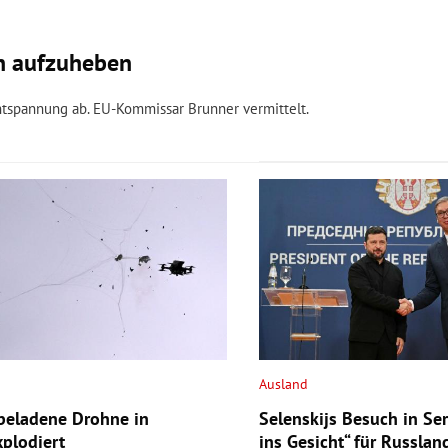
en aufzuheben
ntspannung ab. EU-Kommissar Brunner vermittelt.
Ausland
beladene Drohne in
Selenskijs Besuch in Ser
xplodiert
ins Gesicht“ für Russlan