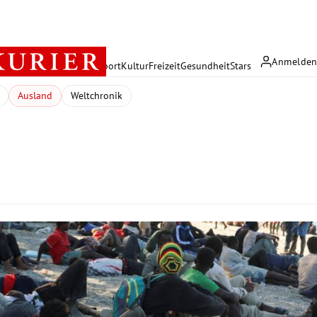
Anmelde
rreich
Politik
Wirtschaft
Sport
Kultur
Freizeit
Gesundheit
Stars
Ausland
Weltchronik