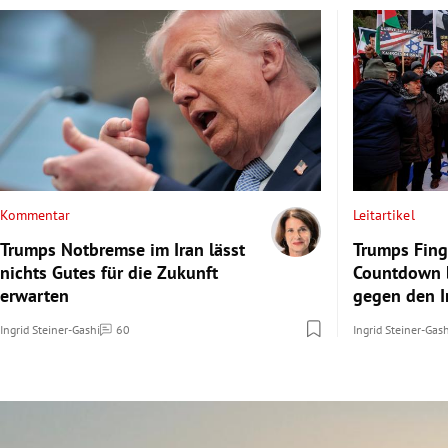
Kommentar
Leitartikel
Trumps Notbremse im Iran lässt
Trumps Fing
nichts Gutes für die Zukunft
Countdown 
erwarten
gegen den I
Ingrid Steiner-Gashi
60
Ingrid Steiner-Gas
Kommentare