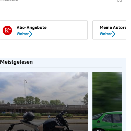
Abo-Angebote
Meine Autoren
Weiter
Weiter
Meistgelesen
Slide 1 von 7