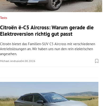
rreich Untermenü
rt Untermenü
Tests
Citroën ë-C5 Aircross: Warum gerade die
schaft Untermenü
Elektroversion richtig gut passt
s Untermenü
Citroën bietet das Familien-SUV C5 Aircross mit verschiedenen
Antriebslösungen an. Wir haben uns nun den rein elektrischen
zeit Untermenü
angesehen.
Michael Andrusio
04.08.2026
undheit Untermenü
tur Untermenü
nung Untermenü
lität Untermenü