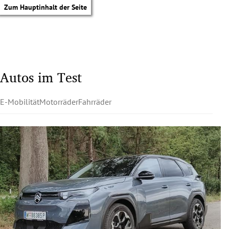
Zum Hauptinhalt der Seite
Autos im Test
E-Mobilität
Motorräder
Fahrräder
tik Untermenü