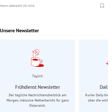
Martin Gebhart
05.08.2026
Unsere Newsletter
Slide 1 von 9
Täglich
Frühdienst Newsletter
Daily
Der tägliche Nachrichtenüberblick am
Kurier Daily biet
Morgen, inklusive Wetterbericht für ganz
über die wichti
Österreich.