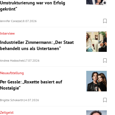
Umstrukturierung war von Erfolg
gekrönt“
Jennifer Corazza
18.07.2026
Interview
Industrieller Zimmermann: „Der Staat
behandelt uns als Untertanen“
Andrea Hodoschek
17.07.2026
Neuaufstellung
Per Gessle: „Roxette basiert auf
Nostalgie“
Brigitte Schokarth
14.07.2026
Zeitgeist