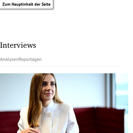
Zum Hauptinhalt der Seite
Interviews
Analysen
Reportagen
tik Untermenü