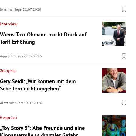
Johanna Hager
22.07.2026
Interview
Wiens Taxi-Obmann macht Druck auf
Tarif-Erhöhung
Agnes Preusser
20.07.2026
Zeitgeist
Gery Seidl: „Wir können mit dem
Scheitern nicht umgehen“
Alexander Kern
19.07.2026
Gespräch
„Toy Story 5“: Alte Freunde und eine
Klopapierrolle in digitaler Gefahr