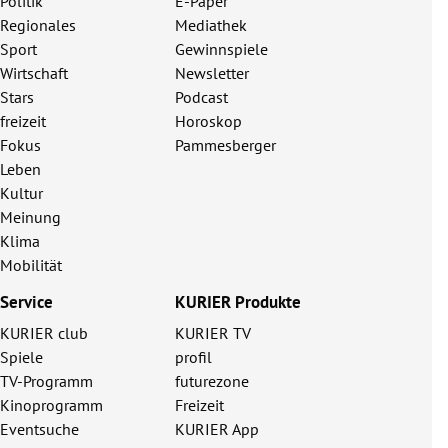
Politik
E-Paper
Regionales
Mediathek
Sport
Gewinnspiele
Wirtschaft
Newsletter
Stars
Podcast
freizeit
Horoskop
Fokus
Pammesberger
Leben
Kultur
Meinung
Klima
Mobilität
Service
KURIER Produkte
KURIER club
KURIER TV
Spiele
profil
TV-Programm
futurezone
Kinoprogramm
Freizeit
Eventsuche
KURIER App