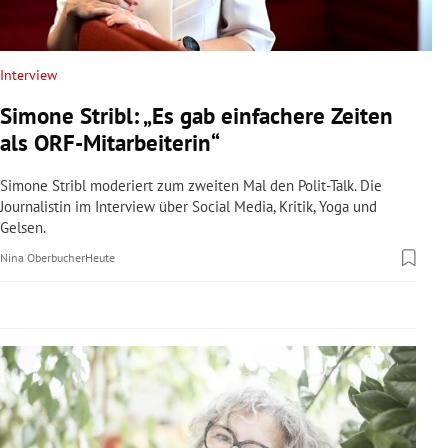
rreich Untermenü
rt Untermenü
Interview
Simone Stribl: „Es gab einfachere Zeiten
schaft Untermenü
als ORF-Mitarbeiterin“
s Untermenü
Simone Stribl moderiert zum zweiten Mal den Polit-Talk. Die
Journalistin im Interview über Social Media, Kritik, Yoga und
zeit Untermenü
Gelsen.
Nina Oberbucher
Heute
undheit Untermenü
tur Untermenü
nung Untermenü
lität Untermenü