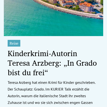
erreich Untermenü
rt Untermenü
tschaft Untermenü
rs Untermenü
Reise
Kinderkrimi-Autorin
izeit Untermenü
Teresa Arzberg: „In Grado
undheit Untermenü
bist du frei“
tur Untermenü
Teresa Arzberg hat einen Krimi für Kinder geschrieben.
nung Untermenü
Der Schauplatz: Grado. Im KURIER Talk erzählt die
ilität Untermenü
Autorin, warum die italienische Stadt ihr zweites
Zuhause ist und wo sie sich zwischen engen Gassen