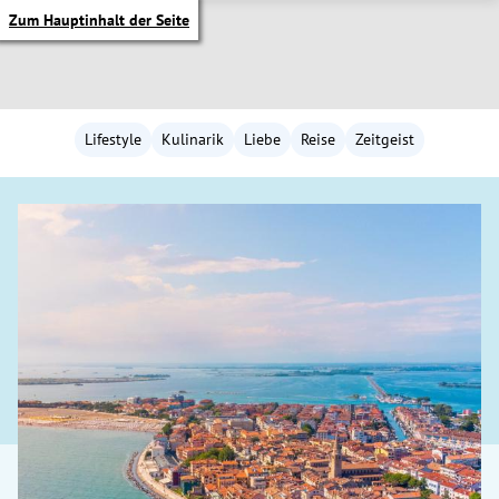
Zum Hauptinhalt der Seite
Lifestyle
Kulinarik
Liebe
Reise
Zeitgeist
itik Untermenü