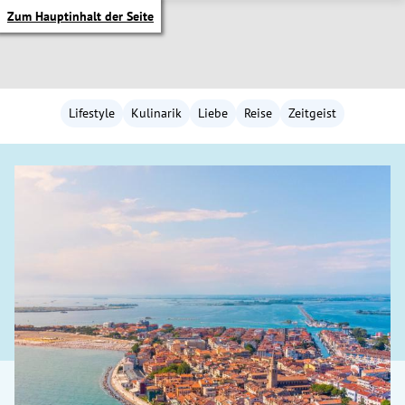
Zum Hauptinhalt der Seite
Lifestyle
Kulinarik
Liebe
Reise
Zeitgeist
itik Untermenü