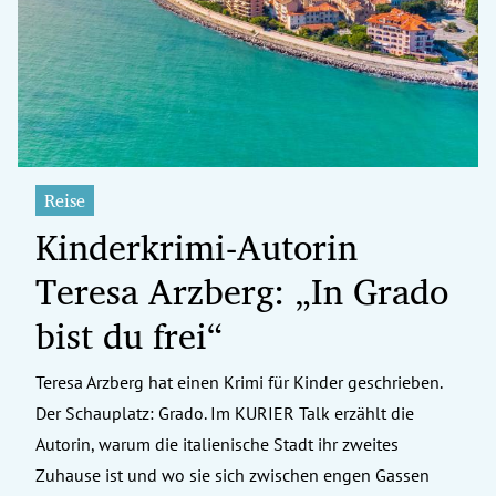
erreich Untermenü
rt Untermenü
tschaft Untermenü
rs Untermenü
Reise
Kinderkrimi-Autorin
izeit Untermenü
Teresa Arzberg: „In Grado
undheit Untermenü
bist du frei“
tur Untermenü
Teresa Arzberg hat einen Krimi für Kinder geschrieben.
nung Untermenü
Der Schauplatz: Grado. Im KURIER Talk erzählt die
ilität Untermenü
Autorin, warum die italienische Stadt ihr zweites
Zuhause ist und wo sie sich zwischen engen Gassen