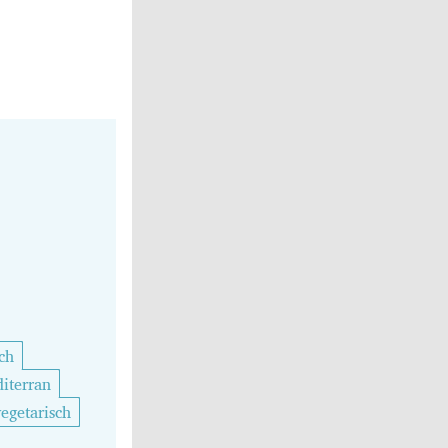
ch
iterran
vegetarisch