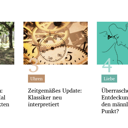
Uhren
Liebe
h:
Zeitgemäßes Update:
Überrasch
Mal
Klassiker neu
Entdeckun
kten
interpretiert
den männl
Punkt?