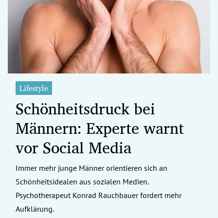
erreich Untermenü
rt Untermenü
tschaft Untermenü
rs Untermenü
Lifestyle
Schönheitsdruck bei
izeit Untermenü
Männern: Experte warnt
undheit Untermenü
vor Social Media
tur Untermenü
Immer mehr junge Männer orientieren sich an
nung Untermenü
Schönheitsidealen aus sozialen Medien.
ilität Untermenü
Psychotherapeut Konrad Rauchbauer fordert mehr
Aufklärung.