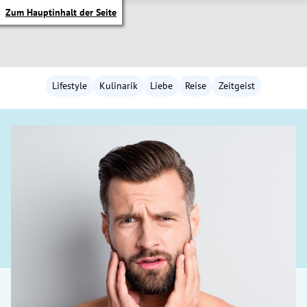
Zum Hauptinhalt der Seite
Lifestyle
Kulinarik
Liebe
Reise
Zeitgeist
itik Untermenü