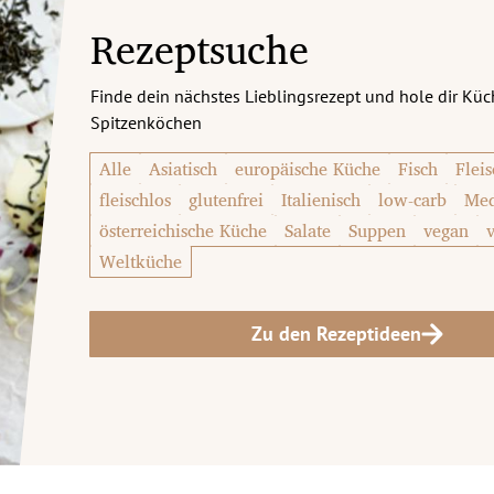
Rezeptsuche
Finde dein nächstes Lieblingsrezept und hole dir Kü
Spitzenköchen
Alle
Asiatisch
europäische Küche
Fisch
Fleis
fleischlos
glutenfrei
Italienisch
low-carb
Med
österreichische Küche
Salate
Suppen
vegan
Weltküche
Zu den Rezeptideen