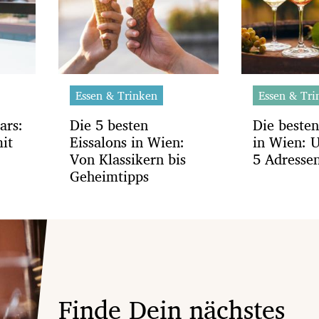
Essen & Trinken
Essen & Tri
ars:
Die 5 besten
Die beste
it
Eissalons in Wien:
in Wien: 
Von Klassikern bis
5 Adresse
Geheimtipps
Finde Dein nächstes