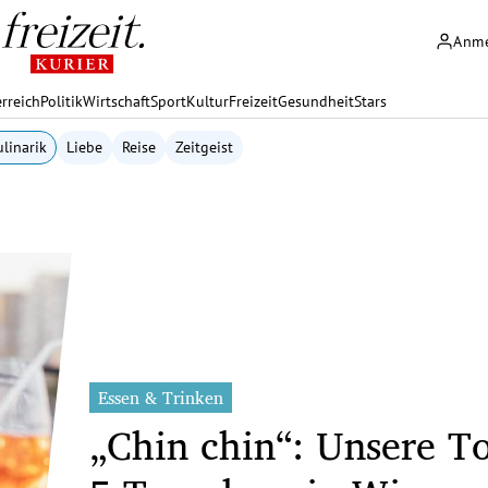
Anm
rreich
Politik
Wirtschaft
Sport
Kultur
Freizeit
Gesundheit
Stars
linarik
Liebe
Reise
Zeitgeist
Essen & Trinken
„Chin chin“: Unsere T