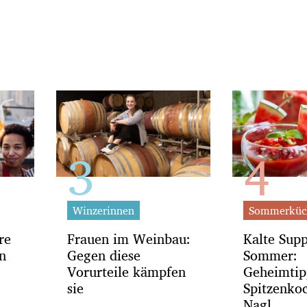
Winzerinnen
Sommerküc
re
Frauen im Weinbau:
Kalte Sup
n
Gegen diese
Sommer:
Vorurteile kämpfen
Geheimtip
sie
Spitzenko
Nagl