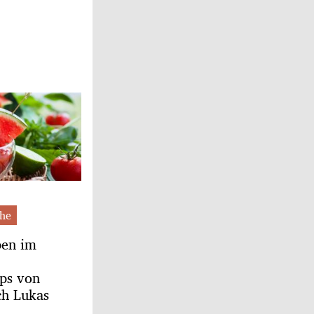
he
pen im
ps von
ch Lukas