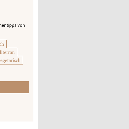
chentipps von
ch
iterran
vegetarisch