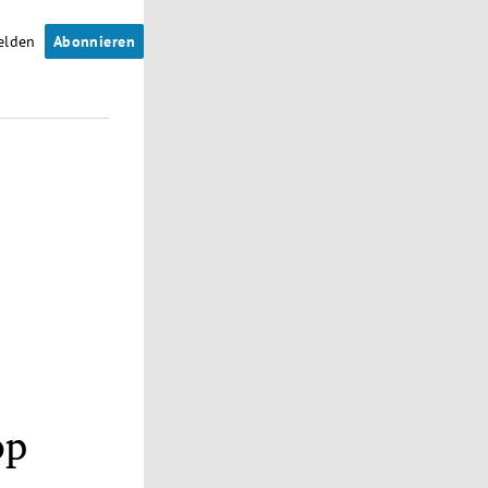
elden
Abonnieren
op