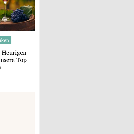
nken
n Heurigen
Unsere Top
n