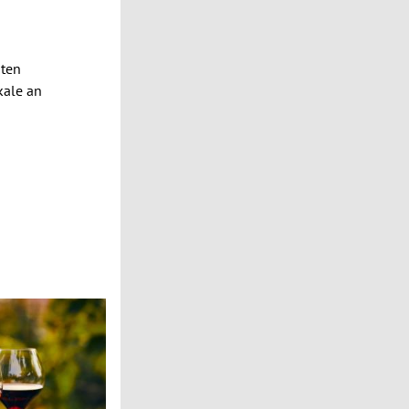
bten
kale an