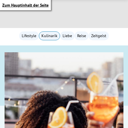
Zum Hauptinhalt der Seite
Lifestyle
Kulinarik
Liebe
Reise
Zeitgeist
itik Untermenü