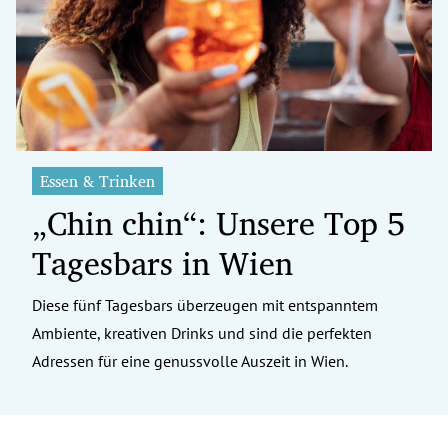
erreich Untermenü
rt Untermenü
tschaft Untermenü
rs Untermenü
Essen & Trinken
„Chin chin“: Unsere Top 5
izeit Untermenü
Tagesbars in Wien
undheit Untermenü
tur Untermenü
Diese fünf Tagesbars überzeugen mit entspanntem
Ambiente, kreativen Drinks und sind die perfekten
nung Untermenü
Adressen für eine genussvolle Auszeit in Wien.
ilität Untermenü