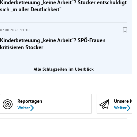
Kinderbetreuung „keine Arbeit“? Stocker entschuldigt
sich „in aller Deutlichkeit“
07.08.2026,
11:10
Kinderbetreuung „keine Arbeit“? SPÖ-Frauen
kritisieren Stocker
Alle Schlagzeilen im Überblick
Reportagen
Unsere Ne
Weiter
Weiter