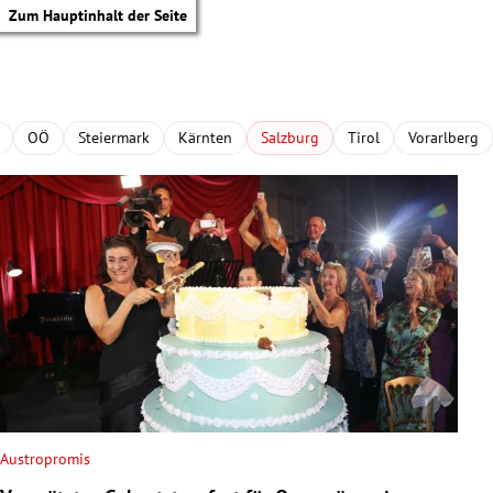
Zum Hauptinhalt der Seite
OÖ
Steiermark
Kärnten
Salzburg
Tirol
Vorarlberg
Austropromis
tik Untermenü