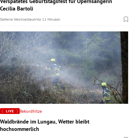
Verspätetes Geburtstagsfest für Opernsängerin
rreich Untermenü
Cecilia Bartoli
Stefanie Weichselbaum
Vor 11 Minuten
rt Untermenü
schaft Untermenü
s Untermenü
zeit Untermenü
undheit Untermenü
tur Untermenü
nung Untermenü
Rekordhitze
Waldbrände im Lungau, Wetter bleibt
lität Untermenü
hochsommerlich