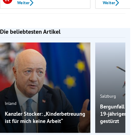
Weiter
Weiter
Die beliebtesten Artikel
Slide 1 von 7
Salzburg
Inland
Bergunfall am 
Kanzler Stocker: „Kinderbetreuung
19-jähriger Wa
ist für mich keine Arbeit“
gestürzt