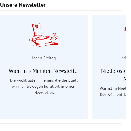
Unsere Newsletter
Slide 1 von 9
Jeden Freitag
Jeden
Wien in 5 Minuten Newsletter
Niederösterr
Ne
Die wichtigsten Themen, die die Stadt
wirklich bewegen kuratiert in einem
Was ist in Nieder
Newsletter.
Der wöchentliche
Re