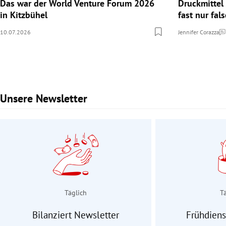
Das war der World Venture Forum 2026
Druckmittel
in Kitzbühel
fast nur fal
10.07.2026
Jennifer Corazza
Ko
Unsere Newsletter
Slide 1 von 3
Täglich
T
Bilanziert Newsletter
Frühdiens