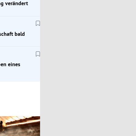
ng verändert
chaft bald
Karriere
Kein Nachwuchs mehr? Das droht unserer
Wirtschaft bald
ben eines