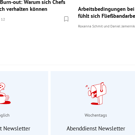
 Burn-out: Warum sich Chefs
sch verhalten können
Arbeitsbedingungen bei
fühlt sich Fließbandarbe
12
mmentare
Roxanna Schmit
und
Daniel Jamernik
äglich
Wochentags
t Newsletter
Abenddienst Newsletter