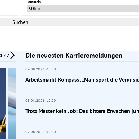
Umkreis
Suchen
Die neuesten Karrieremeldungen
1 / 7
04.08.2026,
05:00
Arbeitsmarkt-Kompass: „Man spürt die Verunsi
03.08.2026,
12:29
Trotz Master kein Job: Das bittere Erwachen j
02.08.2026,
05:00