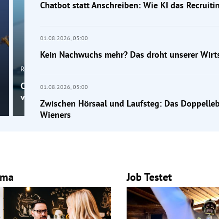
Chatbot statt Anschreiben: Wie KI das Recruiti
01.08.2026,
05:00
Kein Nachwuchs mehr? Das droht unserer Wirts
Recruiting
Chatbot statt Anschreiben: Wie KI das Recruiting
01.08.2026,
05:00
verändert
Zwischen Hörsaal und Laufsteg: Das Doppelle
Wieners
mma
Job Testet