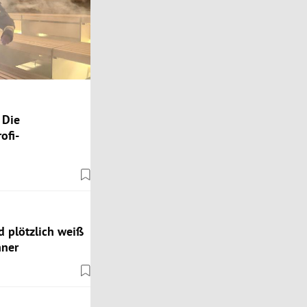
 Die
ofi-
nd plötzlich weiß
hner