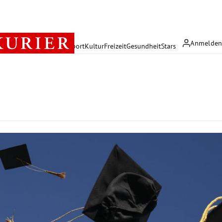
Anmelde
rreich
Politik
Wirtschaft
Sport
Kultur
Freizeit
Gesundheit
Stars