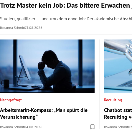
Trotz Master kein Job: Das bittere Erwache
Studiert, qualifiziert – und trotzdem ohne Job: Der akademische Abschlu
Roxanna Schmit
03.08.2026
Nachgefragt
Recruiting
Arbeitsmarkt-Kompass: „Man spürt die
Chatbot sta
Verunsicherung“
Recruiting 
Roxanna Schmit
04.08.2026
Roxanna Schmit
02