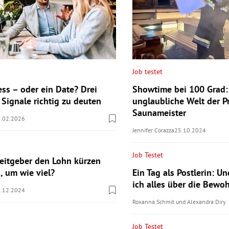
Job testet
ess – oder ein Date? Drei
Showtime bei 100 Grad:
 Signale richtig zu deuten
unglaubliche Welt der Pr
Saunameister
.02.2026
Jennifer Corazza
25.10.2024
Job Testet
beitgeber den Lohn kürzen
, um wie viel?
Ein Tag als Postlerin: U
ich alles über die Bewo
.12.2024
Roxanna Schmit
und
Alexandra Diry
Job Testet