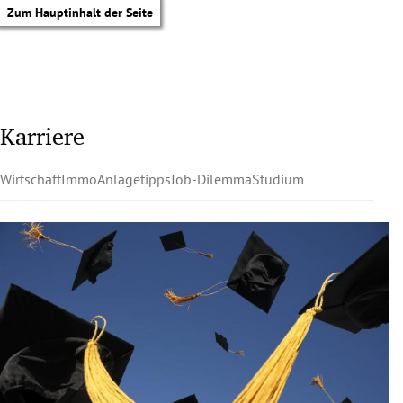
Zum Hauptinhalt der Seite
Karriere
Wirtschaft
Immo
Anlagetipps
Job-Dilemma
Studium
tik Untermenü