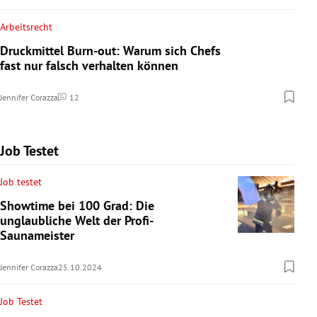
Arbeitsrecht
Druckmittel Burn-out: Warum sich Chefs
fast nur falsch verhalten können
Jennifer Corazza
12
Kommentare
Job Testet
Job testet
Showtime bei 100 Grad: Die
unglaubliche Welt der Profi-
Saunameister
Jennifer Corazza
25.10.2024
Job Testet