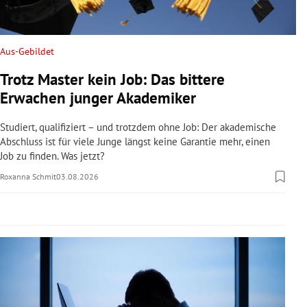
rreich Untermenü
rt Untermenü
Aus-Gebildet
Trotz Master kein Job: Das bittere
schaft Untermenü
Erwachen junger Akademiker
s Untermenü
Studiert, qualifiziert – und trotzdem ohne Job: Der akademische
Abschluss ist für viele Junge längst keine Garantie mehr, einen
zeit Untermenü
Job zu finden. Was jetzt?
Roxanna Schmit
03.08.2026
undheit Untermenü
tur Untermenü
nung Untermenü
lität Untermenü