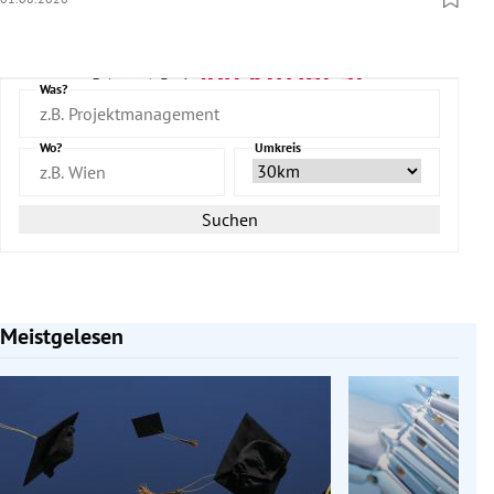
Was?
Wo?
Umkreis
Suchen
Meistgelesen
Slide 1 von 7