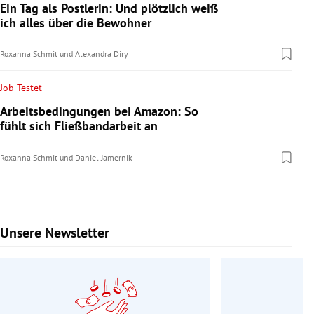
Ein Tag als Postlerin: Und plötzlich weiß
ich alles über die Bewohner
Roxanna Schmit
und
Alexandra Diry
Job Testet
Arbeitsbedingungen bei Amazon: So
fühlt sich Fließbandarbeit an
Roxanna Schmit
und
Daniel Jamernik
Unsere Newsletter
Slide 1 von 9