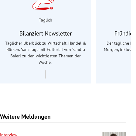
Täglich
Bilanziert Newsletter
Frühdien
Täglicher Überblick zu Wirtschaft, Handel &
Der tägliche Na
Börsen. Samstags mit Editorial von Sandra
Morgen, inklusive
Baierl
zu den wichtigsten Themen der
Ös
Woche.
Weitere Meldungen
Interview