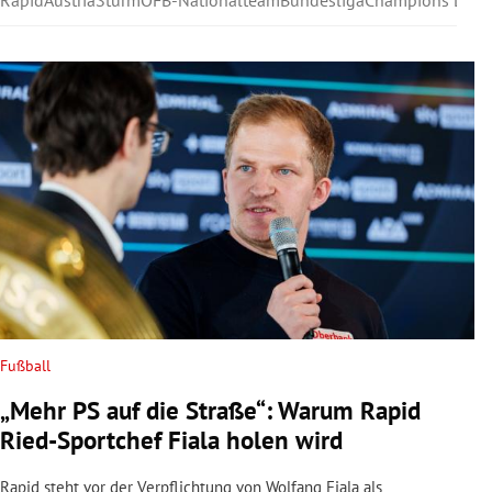
Rapid
Austria
Sturm
ÖFB-Nationalteam
Bundesliga
Champions Leag
Fußball
„Mehr PS auf die Straße“: Warum Rapid
Ried-Sportchef Fiala holen wird
Rapid steht vor der Verpflichtung von Wolfang Fiala als