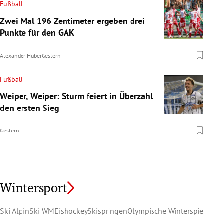
Fußball
Zwei Mal 196 Zentimeter ergeben drei
Punkte für den GAK
Alexander Huber
Gestern
Fußball
Weiper, Weiper: Sturm feiert in Überzahl
den ersten Sieg
Gestern
Wintersport
Ski Alpin
Ski WM
Eishockey
Skispringen
Olympische Winterspiele