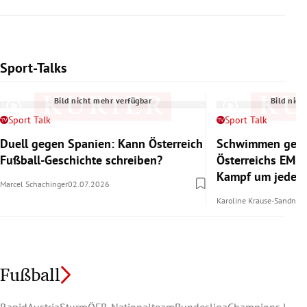
Sport-Talks
Slide 1 von 6
Bild nicht mehr verfügbar
Bild nich
Sport Talk
Sport Talk
Duell gegen Spanien: Kann Österreich
Schwimmen gege
Fußball-Geschichte schreiben?
Österreichs EM-
Kampf um jedes
Marcel Schachinger
02.07.2026
Karoline Krause-Sandner
Fußball