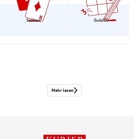
Solitaer
Sudoku
Mehr lesen