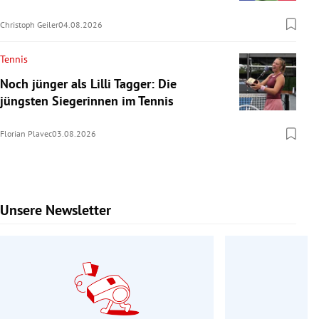
Christoph Geiler
04.08.2026
Tennis
Noch jünger als Lilli Tagger: Die
jüngsten Siegerinnen im Tennis
Florian Plavec
03.08.2026
Unsere Newsletter
Slide 1 von 9