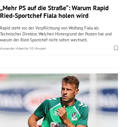
rreich Untermenü
„Mehr PS auf die Straße“: Warum Rapid
Ried-Sportchef Fiala holen wird
rt Untermenü
Rapid steht vor der Verpflichtung von Wolfang Fiala als
schaft Untermenü
Technischer Direktor. Welchen Hintergrund der Posten hat und
warum der Ried-Sportchef nicht sofort wechselt.
s Untermenü
Alexander Huber
Vor 50 Minuten
zeit Untermenü
undheit Untermenü
tur Untermenü
nung Untermenü
lität Untermenü