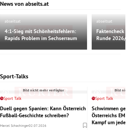
Weiterlesen
News von abseits.at
Slide 1 von 9
abseitsat
abseitsat
4:1-Sieg mit Schönheitsfehlern:
Faktencheck zu
Bild nicht mehr verfügbar
Bild nich
Rapids Problem im Sechserraum
Runde 2026/2
Sport-Talks
Slide 1 von 6
Bild nicht mehr verfügbar
Bild nich
Sport Talk
Sport Talk
Duell gegen Spanien: Kann Österreich
Schwimmen gege
Fußball-Geschichte schreiben?
Österreichs EM-
Kampf um jedes
Marcel Schachinger
02.07.2026