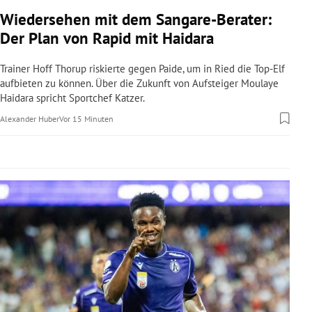
rreich Untermenü
Wiedersehen mit dem Sangare-Berater:
Der Plan von Rapid mit Haidara
rt Untermenü
Trainer Hoff Thorup riskierte gegen Paide, um in Ried die Top-Elf
schaft Untermenü
aufbieten zu können. Über die Zukunft von Aufsteiger Moulaye
Haidara spricht Sportchef Katzer.
s Untermenü
Alexander Huber
Vor 15 Minuten
zeit Untermenü
undheit Untermenü
tur Untermenü
nung Untermenü
lität Untermenü