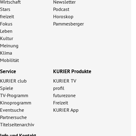
Wirtschaft
Newsletter
Stars
Podcast
freizeit
Horoskop
Fokus
Pammesberger
Leben
Kultur
Meinung
Klima
Mobilität
Service
KURIER Produkte
KURIER club
KURIER TV
Spiele
profil
TV-Programm
futurezone
Kinoprogramm
Freizeit
Eventsuche
KURIER App
Partnersuche
Titelseitenarchiv
Info und Kontakt