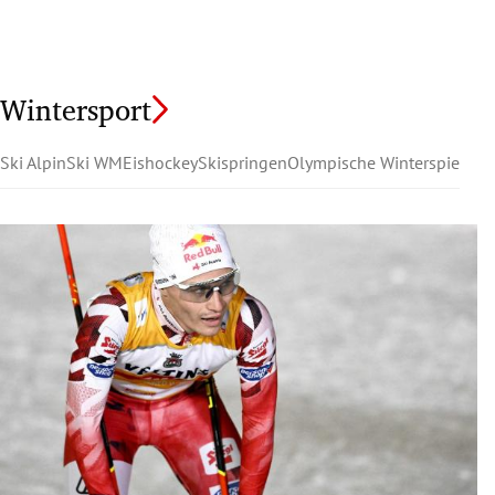
Wintersport
Ski Alpin
Ski WM
Eishockey
Skispringen
Olympische Winterspiele