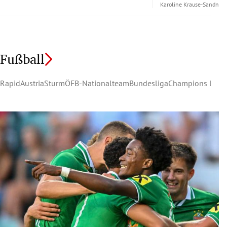
Karoline Krause-Sandner
Fußball
Rapid
Austria
Sturm
ÖFB-Nationalteam
Bundesliga
Champions Leag