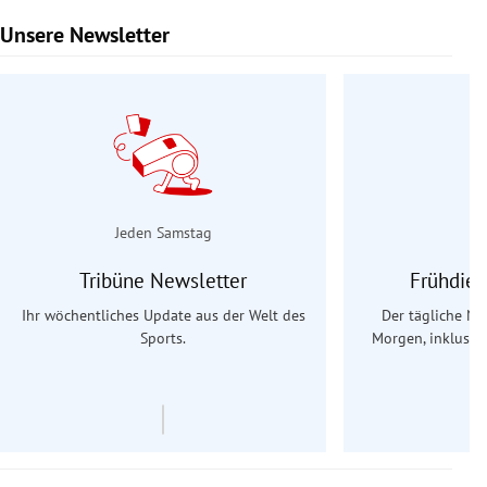
Unsere Newsletter
Slide 1 von 9
Jeden Samstag
Tribüne Newsletter
Frühdien
Ihr wöchentliches Update aus der Welt des
Der tägliche Na
Sports.
Morgen, inklusive
Ös