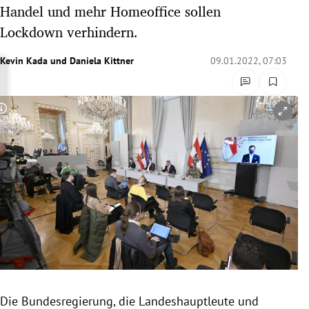
Handel und mehr Homeoffice sollen
rreich Untermenü
Lockdown verhindern.
rt Untermenü
Kevin Kada
und
Daniela Kittner
09.01.2022, 07:03
schaft Untermenü
s Untermenü
Copyright-Hinweis öffnen/schließen
zeit Untermenü
undheit Untermenü
tur Untermenü
nung Untermenü
lität Untermenü
Die Bundesregierung, die Landeshauptleute und