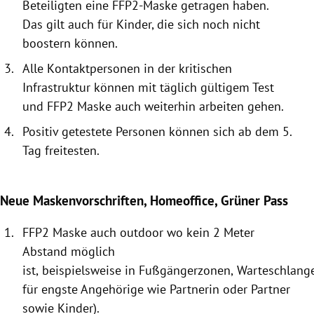
Beteiligten eine FFP2
-
Maske getragen
haben.
Das
gilt auch für Kinder, die sich noch nicht
boostern
können.
Alle K
ontaktpe
rsonen in der kritischen
Infrastruktur können mit täglich
gültigem Test
und FFP2 Maske auch weiterhin arbeiten gehen.
Positiv getestete Personen können sich ab dem 5.
Tag freitesten.
Neue Maskenvorschriften, Homeoffice, Grüner Pass
FFP2 Maske auch outdoor wo kein
2 Meter
Absta
nd möglich
ist,
beispielsweise
in
Fußgängerzonen,
Warteschlang
fü
r en
gste Angehörige
wie Partnerin
oder
Partner
sowie Kin
der)
.