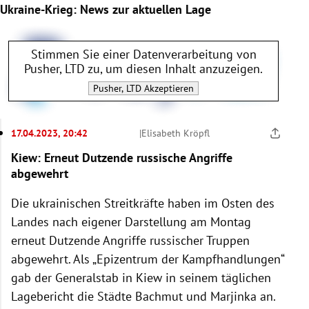
Ukraine-Krieg: News zur aktuellen Lage
2023
(mehr)
Tote bei Explosion von
russischer Pipeline
(mehr)
Stimmen Sie einer Datenverarbeitung von
99.000 tote Soldaten
Pusher, LTD
zu, um diesen Inhalt anzuzeigen.
mehr
Pusher, LTD
Akzeptieren
EU-Gasverbrauch
mehr
Putins neue
17.04.2023, 20:42
|
Elisabeth Kröpfl
Offensive
mehr
Kiew: Erneut Dutzende russische Angriffe
Neue Waffen aus den USA
abgewehrt
mehr)
Lawrow:
Ernst der Lage
Die ukrainischen Streitkräfte haben im Osten des
mehr
Landes nach eigener Darstellung am Montag
Lukaschenko rollt Putin den roten Teppich aus
erneut Dutzende Angriffe russischer Truppen
mehr
abgewehrt. Als „Epizentrum der Kampfhandlungen“
gab der Generalstab in Kiew in seinem täglichen
Lagebericht die Städte Bachmut und Marjinka an.