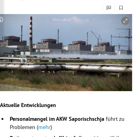
rreich Untermenü
rt Untermenü
Copyright-Hinweis öffnen/schließen
schaft Untermenü
s Untermenü
zeit Untermenü
undheit Untermenü
tur Untermenü
Aktuelle Entwicklungen
nung Untermenü
Personalmangel im AKW Saporischschja
führt zu
lität Untermenü
Problemen (
mehr
)