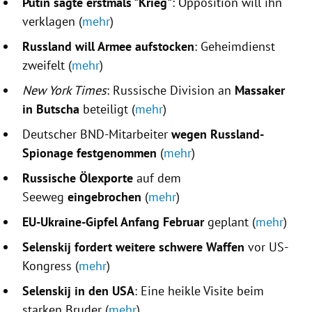
Putin sagte erstmals "Krieg"
: Opposition will ihn
verklagen (
mehr
)
Russland will Armee aufstocken
: Geheimdienst
zweifelt (
mehr
)
New York Times
: Russische Division an
Massaker
in Butscha
beteiligt (
mehr
)
Deutscher BND-Mitarbeiter
wegen Russland-
Spionage festgenommen
(
mehr
)
Russische Ölexporte
auf dem
Seeweg
eingebrochen
(
mehr
)
EU-Ukraine-Gipfel Anfang Februar
geplant (
mehr
)
Selenskij fordert weitere schwere Waffen
vor US-
Kongress (
mehr
)
Selenskij in den USA
: Eine heikle Visite beim
starken Bruder (
mehr
)