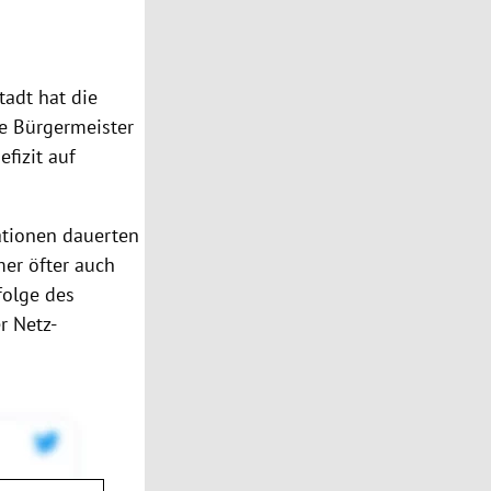
tadt hat die
ie Bürgermeister
fizit auf
ationen dauerten
er öfter auch
folge des
r Netz-