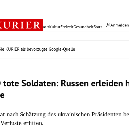
Anmelde
rreich
Politik
Wirtschaft
Sport
Kultur
Freizeit
Gesundheit
Stars
ie KURIER als bevorzugte Google-Quelle
 tote Soldaten: Russen erleiden 
te
at nach Schätzung des ukrainischen Präsidenten be
Verluste erlitten.