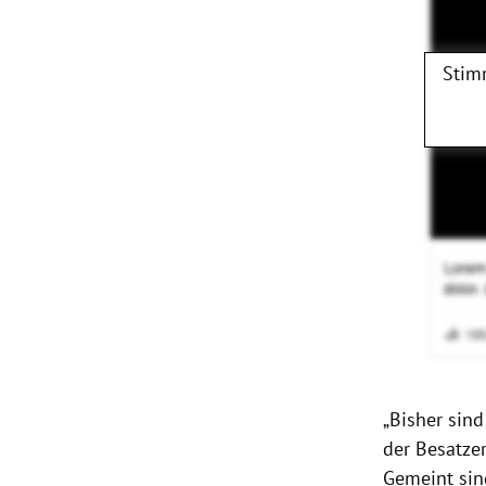
Stim
„Bisher sin
der Besatze
Gemeint sin