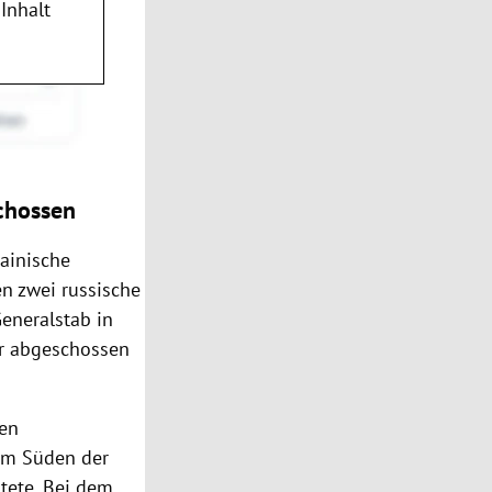
Inhalt
schossen
ainische
n zwei russische
Generalstab in
r abgeschossen
hen
 im Süden der
htete. Bei dem