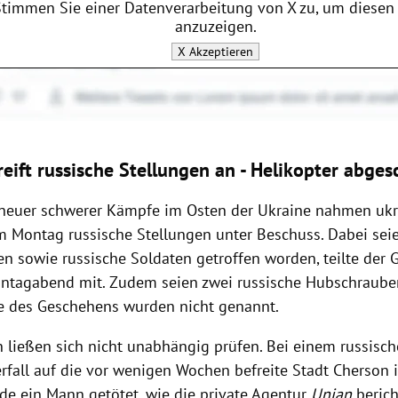
Stimmen Sie einer Datenverarbeitung von
X
zu, um diesen 
anzuzeigen.
X
Akzeptieren
reift russische Stellungen an - Helikopter abge
 neuer schwerer Kämpfe im Osten der Ukraine nahmen ukr
m Montag russische Stellungen unter Beschuss. Dabei seie
en sowie russische Soldaten getroffen worden, teilte der 
tagabend mit. Zudem seien zwei russische Hubschraube
e des Geschehens wurden nicht genannt.
 ließen sich nicht unabhängig prüfen. Bei einem russisc
berfall auf die vor wenigen Wochen befreite Stadt Cherson
de ein Mann getötet, wie die private Agentur
Unian
beric