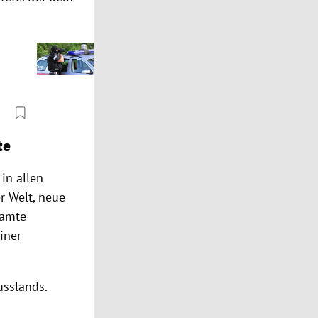
te
in allen
r Welt, neue
samte
iner
usslands.