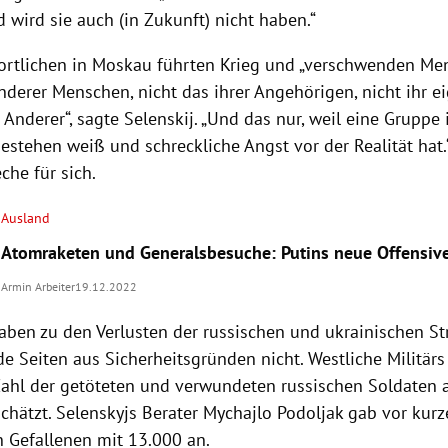
 wird sie auch (in Zukunft) nicht haben.“
ortlichen in Moskau führten Krieg und „verschwenden Me
nderer Menschen, nicht das ihrer Angehörigen, nicht ihr e
Anderer“, sagte Selenskij. „Und das nur, weil eine Gruppe
estehen weiß und schreckliche Angst vor der Realität hat.
eche für sich.
Ausland
Atomraketen und Generalsbesuche: Putins neue Offensiv
Armin Arbeiter
19.12.2022
ben zu den Verlusten der russischen und ukrainischen Str
e Seiten aus Sicherheitsgründen nicht. Westliche Militär
 Zahl der getöteten und verwundeten russischen Soldaten 
chätzt. Selenskyjs Berater Mychajlo Podoljak gab vor kurz
n Gefallenen mit 13.000 an.