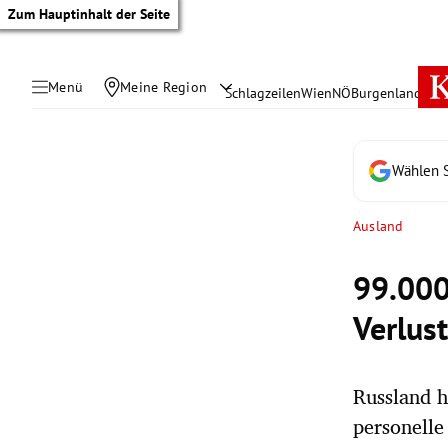
Zum Hauptinhalt der Seite
Menü
Meine Region
Schlagzeilen
Wien
NÖ
Burgenland
Öste
Wählen S
Ausland
99.000
Verlus
Russland h
tik Untermenü
personelle 
rreich Untermenü