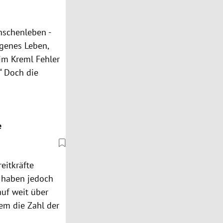
nschenleben -
igenes Leben,
 im Kreml Fehler
“ Doch die
e
eitkräfte
s haben jedoch
auf weit über
em die Zahl der