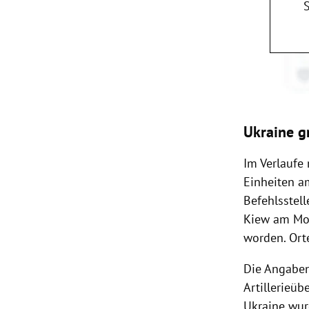
Ukraine g
Im Verlaufe
Einheiten a
Befehlsstell
Kiew am Mon
worden. Ort
Die Angaben
Artillerieü
Ukraine wur