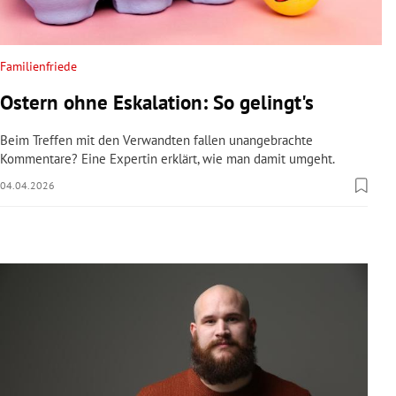
rreich Untermenü
rt Untermenü
Familienfriede
Ostern ohne Eskalation: So gelingt's
schaft Untermenü
Beim Treffen mit den Verwandten fallen unangebrachte
s Untermenü
Kommentare? Eine Expertin erklärt, wie man damit umgeht.
04.04.2026
zeit Untermenü
undheit Untermenü
tur Untermenü
nung Untermenü
lität Untermenü