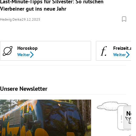
Last-Minute-Tipps für Silvester: So rutschen
Vierbeiner gut ins neue Jahr
Hedwig Derka
29.12.2025
Horoskop
Freizeit.at
Weiter
Weiter
Unsere Newsletter
Slide 1 von 9