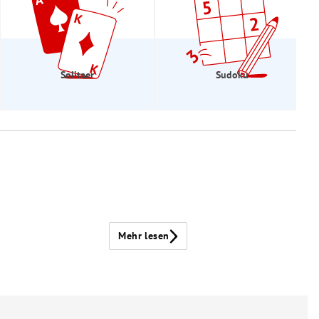
Solitaer
Sudoku
Mehr lesen