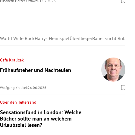
Elisabeth Holzer-Ottawa
01.07.2026
World Wide Böck
Harrys Heimspiel
Überflieger
Bauer sucht Britain
Cafe Kralicek
Frühaufsteher und Nachteulen
Wolfgang Kralicek
26.06.2026
Über den Tellerrand
Sensationsfund in London: Welche
Bücher sollte man an welchem
Urlaubsziel lesen?