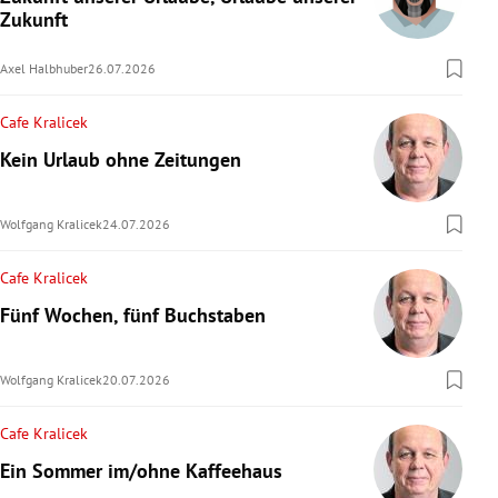
Zukunft
rreich Untermenü
Axel Halbhuber
26.07.2026
rt Untermenü
Cafe Kralicek
schaft Untermenü
Kein Urlaub ohne Zeitungen
s Untermenü
Wolfgang Kralicek
24.07.2026
zeit Untermenü
Cafe Kralicek
undheit Untermenü
Fünf Wochen, fünf Buchstaben
tur Untermenü
Wolfgang Kralicek
20.07.2026
nung Untermenü
Cafe Kralicek
lität Untermenü
Ein Sommer im/ohne Kaffeehaus