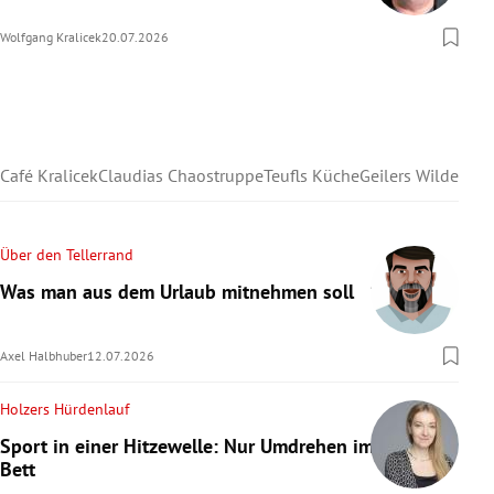
Wolfgang Kralicek
20.07.2026
Café Kralicek
Claudias Chaostruppe
Teufls Küche
Geilers Wilder We
Über den Tellerrand
Was man aus dem Urlaub mitnehmen soll
Axel Halbhuber
12.07.2026
Holzers Hürdenlauf
Sport in einer Hitzewelle: Nur Umdrehen im
Bett