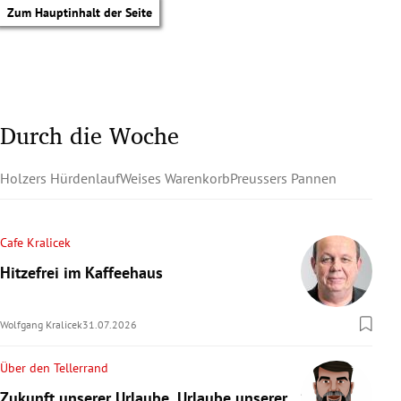
Zum Hauptinhalt der Seite
Durch die Woche
Holzers Hürdenlauf
Weises Warenkorb
Preussers Pannen
Cafe Kralicek
Hitzefrei im Kaffeehaus
Wolfgang Kralicek
31.07.2026
Über den Tellerrand
tik Untermenü
Zukunft unserer Urlaube, Urlaube unserer