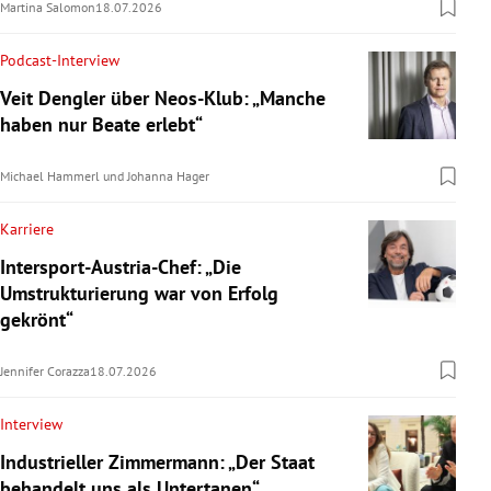
Martina Salomon
18.07.2026
Podcast-Interview
Veit Dengler über Neos-Klub: „Manche
haben nur Beate erlebt“
Michael Hammerl
und
Johanna Hager
Karriere
Intersport-Austria-Chef: „Die
Umstrukturierung war von Erfolg
gekrönt“
Jennifer Corazza
18.07.2026
Interview
Industrieller Zimmermann: „Der Staat
behandelt uns als Untertanen“