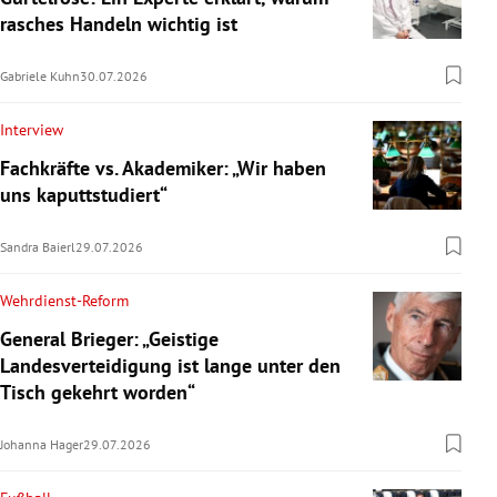
rasches Handeln wichtig ist
Gabriele Kuhn
30.07.2026
Interview
Fachkräfte vs. Akademiker: „Wir haben
uns kaputtstudiert“
Sandra Baierl
29.07.2026
Wehrdienst-Reform
General Brieger: „Geistige
Landesverteidigung ist lange unter den
Tisch gekehrt worden“
Johanna Hager
29.07.2026