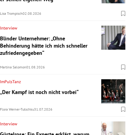
Lisa Trompisch
02.08.2026
Interview
Blinder Unternehmer: „Ohne
Behinderung hätte ich mich schneller
zufriedengegeben“
Martina Salomon
01.08.2026
ImPulsTanz
„Der Kampf ist noch nicht vorbei“
Flora Werner-Tutschku
31.07.2026
Interview
Gürtelrose: Ein Experte erklärt, warum