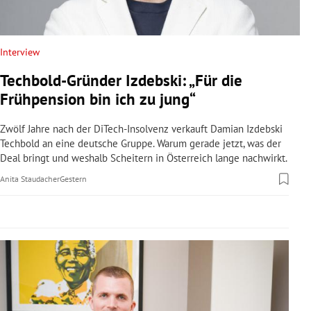
rreich Untermenü
rt Untermenü
Interview
Techbold-Gründer Izdebski: „Für die
schaft Untermenü
Frühpension bin ich zu jung“
s Untermenü
Zwölf Jahre nach der DiTech-Insolvenz verkauft Damian Izdebski
Techbold an eine deutsche Gruppe. Warum gerade jetzt, was der
zeit Untermenü
Deal bringt und weshalb Scheitern in Österreich lange nachwirkt.
Anita Staudacher
Gestern
undheit Untermenü
tur Untermenü
nung Untermenü
lität Untermenü