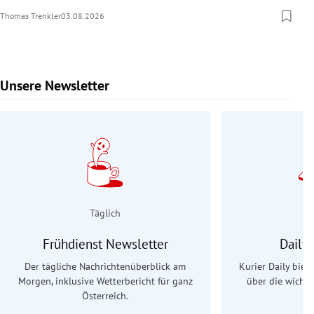
Thomas Trenkler
03.08.2026
Unsere Newsletter
Slide 1 von 9
Täglich
Frühdienst Newsletter
Daily
Der tägliche Nachrichtenüberblick am
Kurier Daily biet
Morgen, inklusive Wetterbericht für ganz
über die wichti
Österreich.