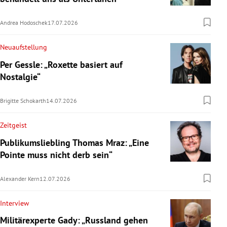
Andrea Hodoschek
17.07.2026
Neuaufstellung
Per Gessle: „Roxette basiert auf
Nostalgie“
Brigitte Schokarth
14.07.2026
Zeitgeist
Publikumsliebling Thomas Mraz: „Eine
Pointe muss nicht derb sein“
Alexander Kern
12.07.2026
Interview
Militärexperte Gady: „Russland gehen