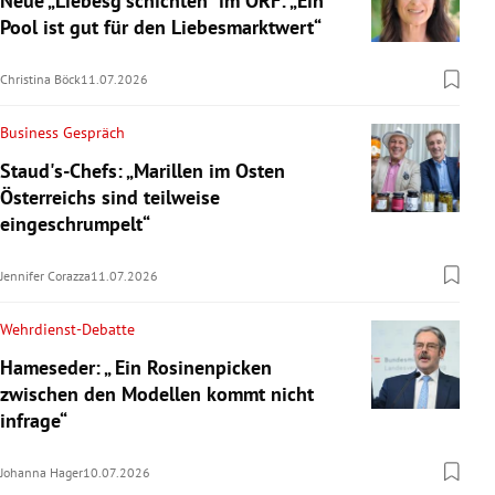
Neue „Liebesg'schichten“ im ORF: „Ein
Pool ist gut für den Liebesmarktwert“
Christina Böck
11.07.2026
Business Gespräch
Staud's-Chefs: „Marillen im Osten
Österreichs sind teilweise
eingeschrumpelt“
Jennifer Corazza
11.07.2026
Wehrdienst-Debatte
Hameseder: „ Ein Rosinenpicken
zwischen den Modellen kommt nicht
infrage“
Johanna Hager
10.07.2026