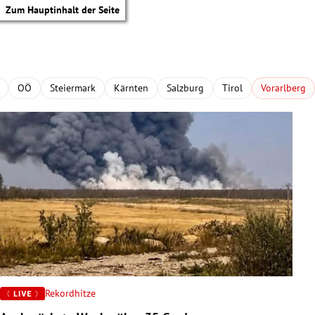
Zum Hauptinhalt der Seite
OÖ
Steiermark
Kärnten
Salzburg
Tirol
Vorarlberg
Rekordhitze
tik Untermenü