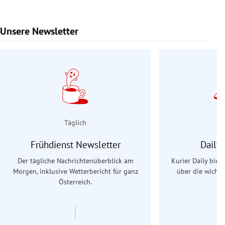
Unsere Newsletter
Slide 1 von 9
Täglich
Frühdienst Newsletter
Daily
Der tägliche Nachrichtenüberblick am
Kurier Daily biet
Morgen, inklusive Wetterbericht für ganz
über die wichti
Österreich.