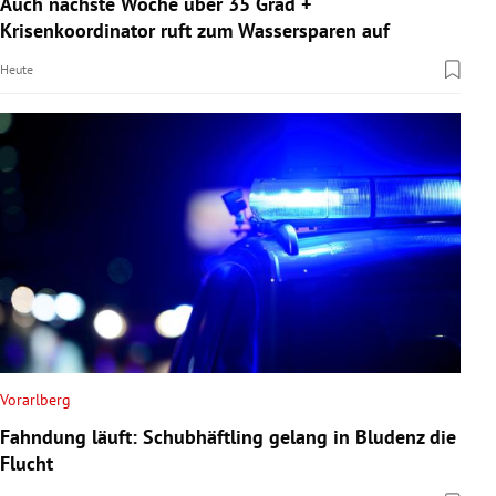
Auch nächste Woche über 35 Grad +
rreich Untermenü
Krisenkoordinator ruft zum Wassersparen auf
Heute
rt Untermenü
schaft Untermenü
s Untermenü
zeit Untermenü
undheit Untermenü
tur Untermenü
nung Untermenü
Vorarlberg
Fahndung läuft: Schubhäftling gelang in Bludenz die
lität Untermenü
Flucht