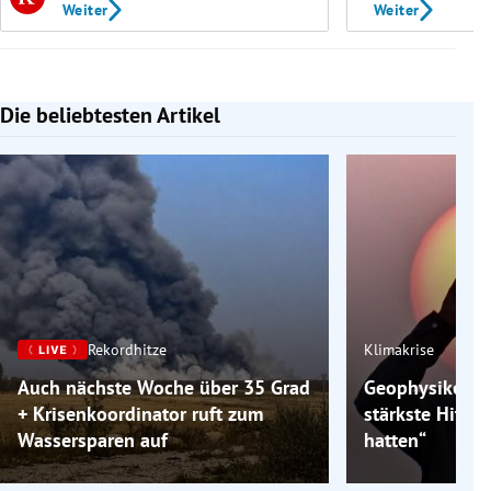
Weiter
Weiter
Die beliebtesten Artikel
Slide 1 von 7
Rekordhitze
Klimakrise
Auch nächste Woche über 35 Grad
Geophysiker: „
+ Krisenkoordinator ruft zum
stärkste Hitzew
Wassersparen auf
hatten“