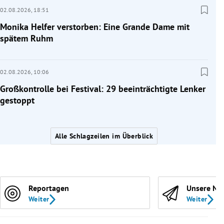
02.08.2026,
18:51
Monika Helfer verstorben: Eine Grande Dame mit
spätem Ruhm
02.08.2026,
10:06
Großkontrolle bei Festival: 29 beeinträchtigte Lenker
gestoppt
Alle Schlagzeilen im Überblick
Reportagen
Unsere Ne
Weiter
Weiter