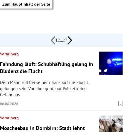
Zum Hauptinhalt der Seite
1
2
...
27
Vorarlberg
Fahndung läuft: Schubhäftling gelang in
Bludenz die Flucht
Dem Mann soll bei seinem Transport die Flucht
gelungen sein. Von ihm geht laut Polizei keine
Gefahr aus.
06.08.2026
Vorarlberg
tik Untermenü
Moscheebau in Dornbirn: Stadt lehnt