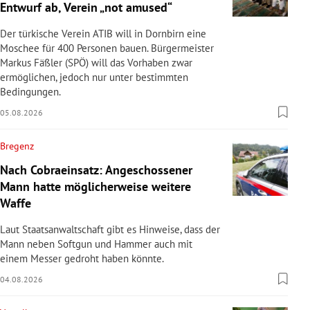
Entwurf ab, Verein „not amused“
rreich Untermenü
Der türkische Verein ATIB will in Dornbirn eine
rt Untermenü
Moschee für 400 Personen bauen. Bürgermeister
Markus Fäßler (SPÖ) will das Vorhaben zwar
ermöglichen, jedoch nur unter bestimmten
schaft Untermenü
Bedingungen.
s Untermenü
05.08.2026
Bregenz
zeit Untermenü
Nach Cobraeinsatz: Angeschossener
undheit Untermenü
Mann hatte möglicherweise weitere
Waffe
tur Untermenü
Laut Staatsanwaltschaft gibt es Hinweise, dass der
Mann neben Softgun und Hammer auch mit
nung Untermenü
einem Messer gedroht haben könnte.
lität Untermenü
04.08.2026