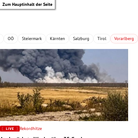
Zum Hauptinhalt der Seite
OÖ
Steiermark
Kärnten
Salzburg
Tirol
Vorarlberg
Rekordhitze
tik Untermenü