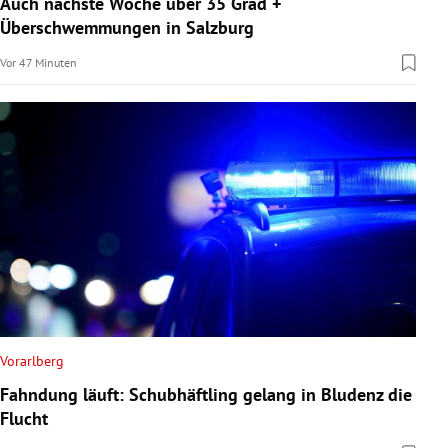
Auch nächste Woche über 35 Grad +
rreich Untermenü
Überschwemmungen in Salzburg
Vor 47 Minuten
rt Untermenü
schaft Untermenü
s Untermenü
zeit Untermenü
undheit Untermenü
tur Untermenü
nung Untermenü
Vorarlberg
Fahndung läuft: Schubhäftling gelang in Bludenz die
lität Untermenü
Flucht