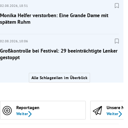
02.08.2026,
18:51
Monika Helfer verstorben: Eine Grande Dame mit
spätem Ruhm
02.08.2026,
10:06
Großkontrolle bei Festival: 29 beeinträchtigte Lenker
gestoppt
Alle Schlagzeilen im Überblick
Reportagen
Unsere Ne
Weiter
Weiter