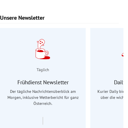
Unsere Newsletter
Slide 1 von 9
Täglich
Frühdienst Newsletter
Daily
Der tägliche Nachrichtenüberblick am
Kurier Daily biet
Morgen, inklusive Wetterbericht für ganz
über die wichti
Österreich.