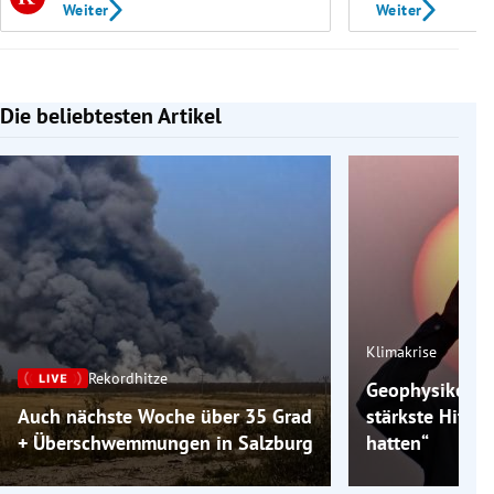
Weiter
Weiter
Die beliebtesten Artikel
Slide 1 von 7
Klimakrise
Rekordhitze
Geophysiker: „
Auch nächste Woche über 35 Grad
stärkste Hitzew
+ Überschwemmungen in Salzburg
hatten“