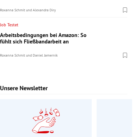
Roxanna Schmit
und
Alexandra Diry
Job Testet
Arbeitsbedingungen bei Amazon: So
fühlt sich Fließbandarbeit an
Roxanna Schmit
und
Daniel Jamernik
Unsere Newsletter
Slide 1 von 9