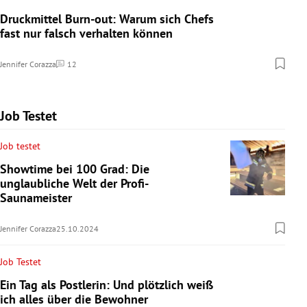
Druckmittel Burn-out: Warum sich Chefs
fast nur falsch verhalten können
Jennifer Corazza
12
Kommentare
Job Testet
Job testet
Showtime bei 100 Grad: Die
unglaubliche Welt der Profi-
Saunameister
Jennifer Corazza
25.10.2024
Job Testet
Ein Tag als Postlerin: Und plötzlich weiß
ich alles über die Bewohner