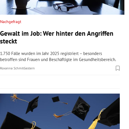
rreich Untermenü
rt Untermenü
Nachgefragt
Gewalt im Job: Wer hinter den Angriffen
schaft Untermenü
steckt
s Untermenü
1.750 Fälle wurden im Jahr 2025 registriert – besonders
betroffen sind Frauen und Beschäftigte im Gesundheitsbereich.
zeit Untermenü
Roxanna Schmit
Gestern
undheit Untermenü
tur Untermenü
nung Untermenü
lität Untermenü