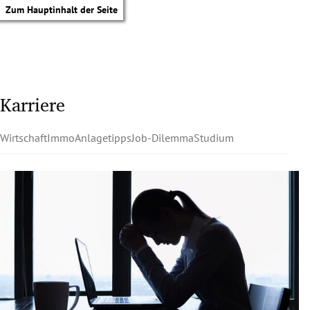
Zum Hauptinhalt der Seite
Karriere
Wirtschaft
Immo
Anlagetipps
Job-Dilemma
Studium
tik Untermenü