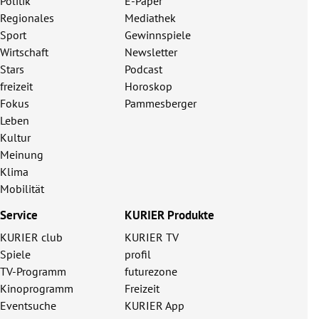
Politik
E-Paper
Regionales
Mediathek
Sport
Gewinnspiele
Wirtschaft
Newsletter
Stars
Podcast
freizeit
Horoskop
Fokus
Pammesberger
Leben
Kultur
Meinung
Klima
Mobilität
Service
KURIER Produkte
KURIER club
KURIER TV
Spiele
profil
TV-Programm
futurezone
Kinoprogramm
Freizeit
Eventsuche
KURIER App