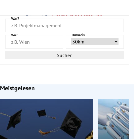
Was?
Wo?
Umkreis
Suchen
Meistgelesen
Slide 1 von 7