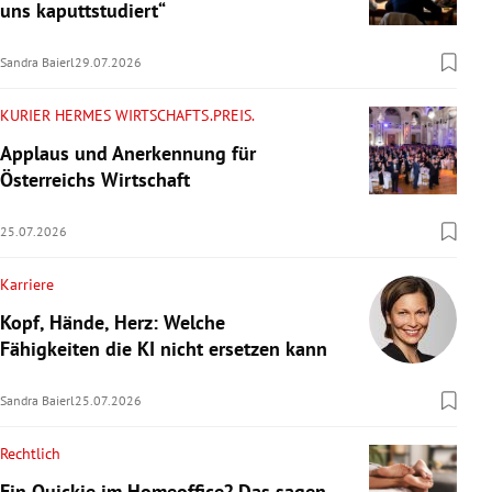
uns kaputtstudiert“
Sandra Baierl
29.07.2026
KURIER HERMES WIRTSCHAFTS.PREIS.
Applaus und Anerkennung für
Österreichs Wirtschaft
25.07.2026
Karriere
Kopf, Hände, Herz: Welche
Fähigkeiten die KI nicht ersetzen kann
Sandra Baierl
25.07.2026
Rechtlich
Ein Quickie im Homeoffice? Das sagen