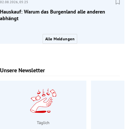
02.08.2026,
05:25
Hauskauf: Warum das Burgenland alle anderen
abhängt
Alle Meldungen
Unsere Newsletter
Slide 1 von 9
Täglich