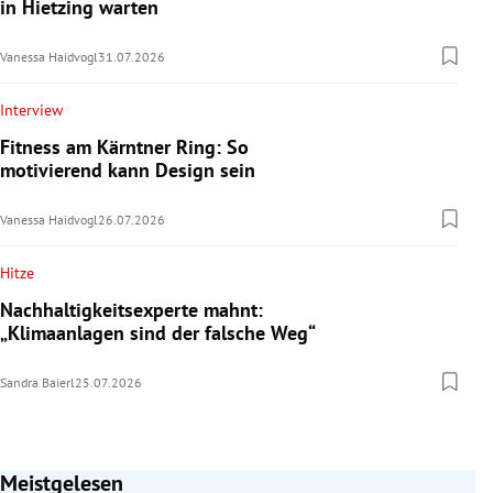
in Hietzing warten
Vanessa Haidvogl
31.07.2026
Interview
Fitness am Kärntner Ring: So
motivierend kann Design sein
Vanessa Haidvogl
26.07.2026
Hitze
Nachhaltigkeitsexperte mahnt:
„Klimaanlagen sind der falsche Weg“
Sandra Baierl
25.07.2026
Meistgelesen
Slide 1 von 7