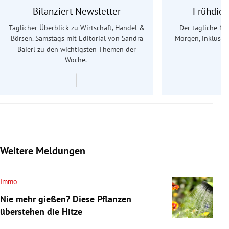
Bilanziert Newsletter
Frühdien
Täglicher Überblick zu Wirtschaft, Handel &
Der tägliche Na
Börsen. Samstags mit Editorial von Sandra
Morgen, inklusive
Baierl
zu den wichtigsten Themen der
Ös
Woche.
Weitere Meldungen
Immo
Nie mehr gießen? Diese Pflanzen
überstehen die Hitze