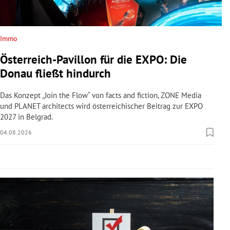
rreich Untermenü
rt Untermenü
Immo
Österreich-Pavillon für die EXPO: Die
schaft Untermenü
Donau fließt hindurch
s Untermenü
Das Konzept „Join the Flow“ von facts and fiction, ZONE Media
und PLANET architects wird österreichischer Beitrag zur EXPO
zeit Untermenü
2027 in Belgrad.
04.08.2026
undheit Untermenü
tur Untermenü
nung Untermenü
lität Untermenü