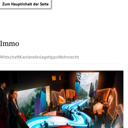
Zum Hauptinhalt der Seite
Immo
Wirtschaft
Karriere
Anlagetipps
Wohnrecht
tik Untermenü