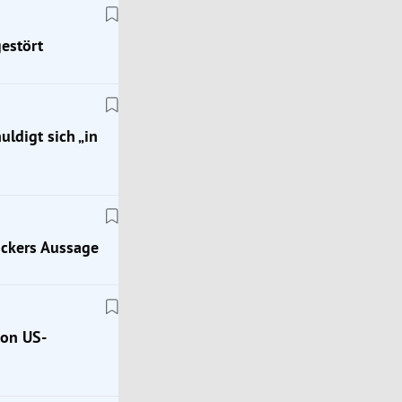
gestört
ldigt sich „in
ockers Aussage
von US-
FPÖ
Herbert Kickls schwieriger Klima-Spagat in der
Hitzewelle