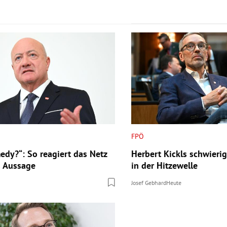
FPÖ
edy?“: So reagiert das Netz
Herbert Kickls schwieri
s Aussage
in der Hitzewelle
Josef Gebhard
Heute