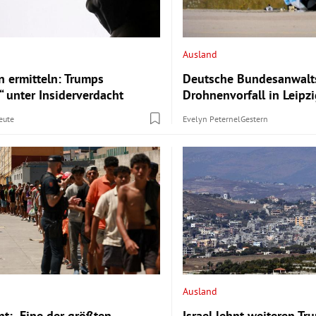
Ausland
 ermitteln: Trumps
Deutsche Bundesanwalts
“ unter Insiderverdacht
Drohnenvorfall in Leipzi
eute
Evelyn Peternel
Gestern
Ausland
nt: „Eine der größten
Israel lehnt weiteren T