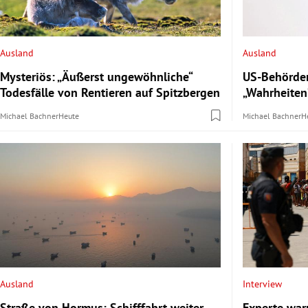
Ausland
Ausland
Mysteriös: „Äußerst ungewöhnliche“
US-Behörden
Todesfälle von Rentieren auf Spitzbergen
„Wahrheiten
Michael Bachner
Heute
Michael Bachner
H
Ausland
Interview
Straße von Hormus: Schifffahrt weiter
Experte war