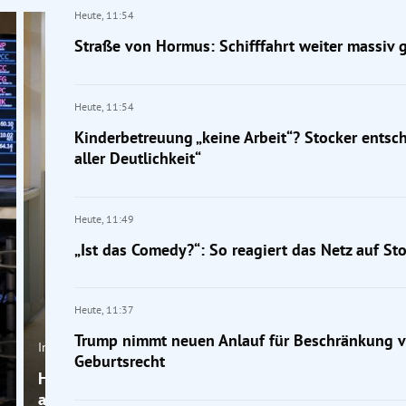
Heute,
11:54
Straße von Hormus: Schifffahrt weiter massiv 
Heute,
11:54
Kinderbetreuung „keine Arbeit“? Stocker entschu
aller Deutlichkeit“
Heute,
11:49
„Ist das Comedy?“: So reagiert das Netz auf St
Heute,
11:37
Trump nimmt neuen Anlauf für Beschränkung 
Inland
Geburtsrecht
Hitze in Spitälern: „Patienten können nicht mehr
abfiebern“