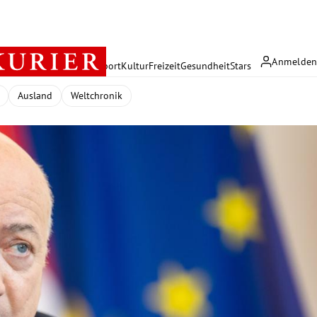
Anmelde
rreich
Politik
Wirtschaft
Sport
Kultur
Freizeit
Gesundheit
Stars
Ausland
Weltchronik