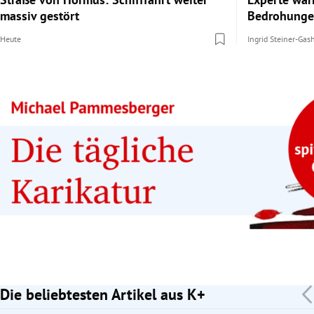
massiv gestört
Bedrohunge
Heute
Ingrid Steiner-Gas
Die beliebtesten Artikel aus K+
Slide 1 von 7