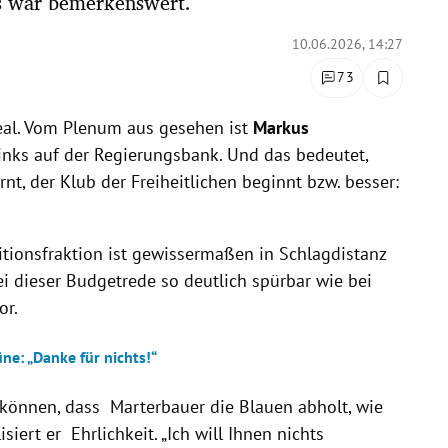
s war bemerkenswert.
10.06.2026, 14:27
73
ideal. Vom Plenum aus gesehen ist
Markus
links auf der Regierungsbank. Und das bedeutet,
nt, der Klub der Freiheitlichen beginnt bzw. besser:
tionsfraktion ist gewissermaßen in Schlagdistanz
ei dieser Budgetrede so deutlich spürbar wie bei
or.
ne: „Danke für nichts!“
önnen, dass Marterbauer die Blauen abholt, wie
iert er Ehrlichkeit. „Ich will Ihnen nichts