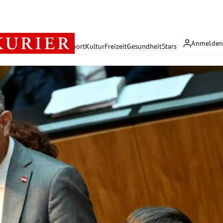
Anmelde
rreich
Politik
Wirtschaft
Sport
Kultur
Freizeit
Gesundheit
Stars