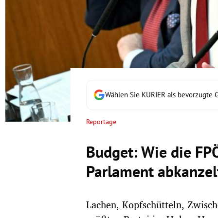
rt Untermenü
schaft Untermenü
s Untermenü
zeit Untermenü
Wählen Sie KURIER als bevorzugte 
undheit Untermenü
Reportage
tur Untermenü
Budget: Wie die FP
nung Untermenü
Parlament abkanzel
lität Untermenü
Lachen, Kopfschütteln, Zwisc