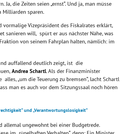
. Ja, die Zeiten seien „ernst“. Und ja, man müsse
 Milliarden sparen.
vormalige Vizepräsident des Fiskalrates erklärt,
t sanieren will, spürt er aus nächster Nähe, was
 Fraktion von seinem Fahrplan halten, nämlich: im
nd auffallend deutlich zeigt, ist die
auen,
Andrea Schartl
. Als der Finanzminister
e alles, „um die Teuerung zu bremsen“, lacht Schartl
 dass man es auch vor dem Sitzungssaal noch hören
rechtigkeit“ und „Verantwortungslosigkeit“
d allemal ungewohnt bei einer Budgetrede.
ese im „rüpelhaften Verhalten“, denn: Ein Minister