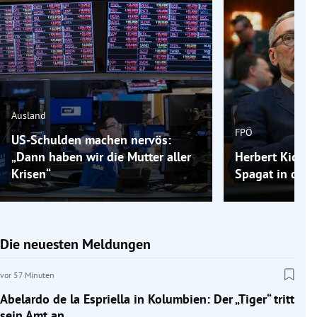
Ausland
FPÖ
US-Schulden machen nervös:
„Dann haben wir die Mutter aller
Herbert Kickls
Krisen“
Spagat in der 
Die neuesten Meldungen
vor 57 Minuten
Abelardo de la Espriella in Kolumbien: Der „Tiger“ tritt
sein Amt an