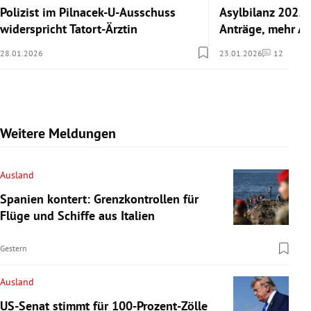
Polizist im Pilnacek-U-Ausschuss
Asylbilanz 2025:
widerspricht Tatort-Ärztin
Anträge, mehr A
28.01.2026
23.01.2026
12
Kommentare
Weitere Meldungen
Ausland
Spanien kontert: Grenzkontrollen für
Flüge und Schiffe aus Italien
Gestern
Ausland
US-Senat stimmt für 100-Prozent-Zölle