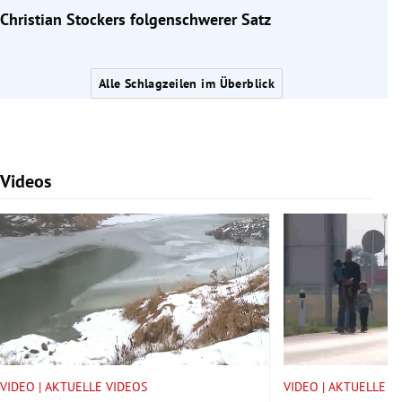
Christian Stockers folgenschwerer Satz
Alle Schlagzeilen im Überblick
Videos
Slide 1 von 7
VIDEO | AKTUELLE VIDEOS
VIDEO | AKTUELLE V