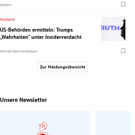
Gestern
Ausland
US-Behörden ermitteln: Trumps
„Wahrheiten“ unter Insiderverdacht
Michael Bachner
Gestern
Zur Meldungsübersicht
Unsere Newsletter
Slide 1 von 9