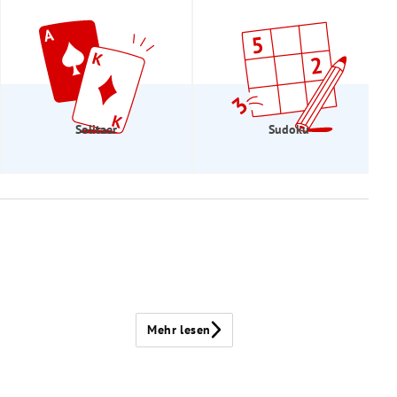
Solitaer
Sudoku
Mehr lesen