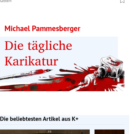
Gestern
Die beliebtesten Artikel aus K+
Slide 1 von 7