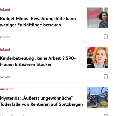
Inland
Budget-Minus: Bewährungshilfe kann
weniger Ex-Häftlinge betreuen
Gestern
Inland
Kinderbetreuung „keine Arbeit“? SPÖ-
Frauen kritisieren Stocker
Gestern
Ausland
Mysteriös: „Äußerst ungewöhnliche“
Todesfälle von Rentieren auf Spitzbergen