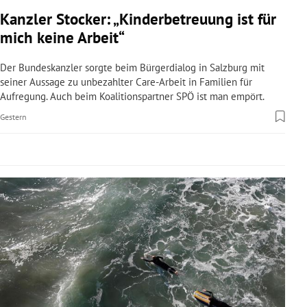
rreich Untermenü
Kanzler Stocker: „Kinderbetreuung ist für
mich keine Arbeit“
rt Untermenü
Der Bundeskanzler sorgte beim Bürgerdialog in Salzburg mit
schaft Untermenü
seiner Aussage zu unbezahlter Care-Arbeit in Familien für
Aufregung. Auch beim Koalitionspartner SPÖ ist man empört.
s Untermenü
Gestern
zeit Untermenü
undheit Untermenü
tur Untermenü
nung Untermenü
lität Untermenü