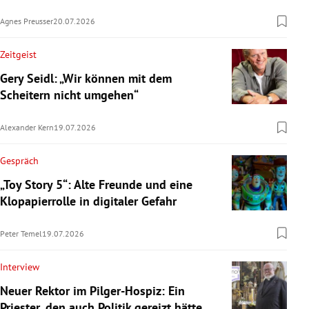
Agnes Preusser
20.07.2026
Zeitgeist
Gery Seidl: „Wir können mit dem
Scheitern nicht umgehen“
Alexander Kern
19.07.2026
Gespräch
„Toy Story 5“: Alte Freunde und eine
Klopapierrolle in digitaler Gefahr
Peter Temel
19.07.2026
Interview
Neuer Rektor im Pilger-Hospiz: Ein
Priester, den auch Politik gereizt hätte