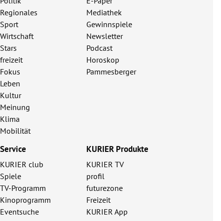
Politik
E-Paper
Regionales
Mediathek
Sport
Gewinnspiele
Wirtschaft
Newsletter
Stars
Podcast
freizeit
Horoskop
Fokus
Pammesberger
Leben
Kultur
Meinung
Klima
Mobilität
Service
KURIER Produkte
KURIER club
KURIER TV
Spiele
profil
TV-Programm
futurezone
Kinoprogramm
Freizeit
Eventsuche
KURIER App