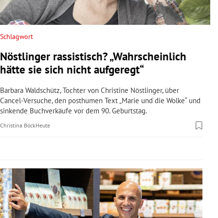
rreich Untermenü
rt Untermenü
Schlagwort
Nöstlinger rassistisch? „Wahrscheinlich
schaft Untermenü
hätte sie sich nicht aufgeregt“
s Untermenü
Barbara Waldschütz, Tochter von Christine Nöstlinger, über
Cancel-Versuche, den posthumen Text „Marie und die Wolke“ und
zeit Untermenü
sinkende Buchverkäufe vor dem 90. Geburtstag.
Christina Böck
Heute
undheit Untermenü
tur Untermenü
nung Untermenü
lität Untermenü