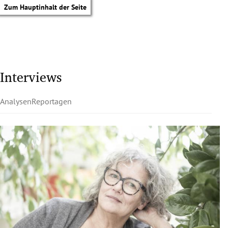
Zum Hauptinhalt der Seite
Interviews
Analysen
Reportagen
tik Untermenü