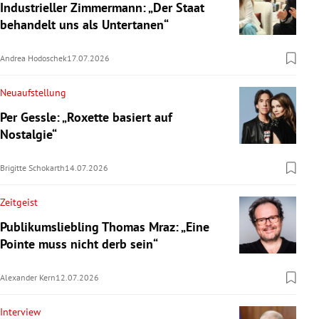
Industrieller Zimmermann: „Der Staat
behandelt uns als Untertanen“
Andrea Hodoschek
17.07.2026
Neuaufstellung
Per Gessle: „Roxette basiert auf
Nostalgie“
Brigitte Schokarth
14.07.2026
Zeitgeist
Publikumsliebling Thomas Mraz: „Eine
Pointe muss nicht derb sein“
Alexander Kern
12.07.2026
Interview