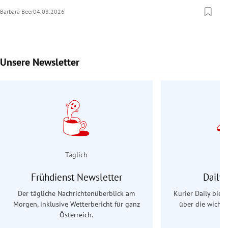
Barbara Beer
04.08.2026
Unsere Newsletter
Slide 1 von 9
Täglich
Frühdienst Newsletter
Daily
Der tägliche Nachrichtenüberblick am
Kurier Daily biet
Morgen, inklusive Wetterbericht für ganz
über die wichti
Österreich.