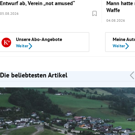
Entwurf ab, Verein „not amused“
Mann hatte 
Waffe
05.08.2026
04.08.2026
Unsere Abo-Angebote
Meine Aut
Weiter
Weiter
Die beliebtesten Artikel
Slide 1 von 7