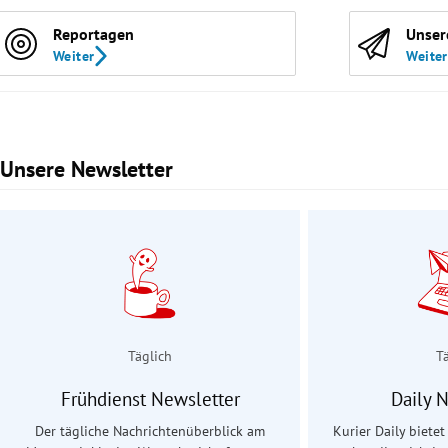
Reportagen
Unser
Weiter
Weiter
Unsere Newsletter
Slide 1 von 3
Täglich
T
Frühdienst Newsletter
Daily 
Der tägliche Nachrichtenüberblick am
Kurier Daily biete