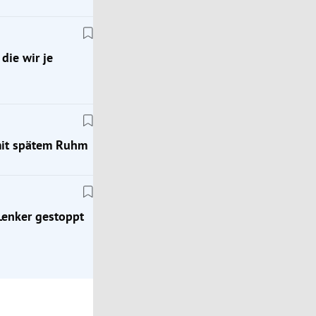
die wir je
mit spätem Ruhm
Bregenz
wir
Nach Cobraeinsatz: Angeschossener Mann hatte
möglicherweise weitere Waffe
 Lenker gestoppt