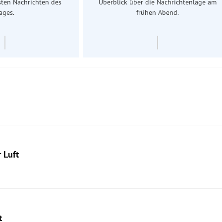
sten Nachrichten des
Überblick über die Nachrichtenlage am
ages.
frühen Abend.
 Luft
t