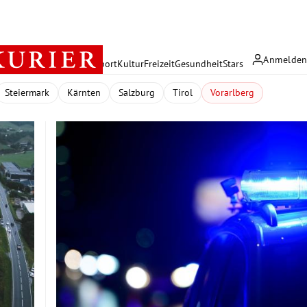
Anmelde
rreich
Politik
Wirtschaft
Sport
Kultur
Freizeit
Gesundheit
Stars
Steiermark
Kärnten
Salzburg
Tirol
Vorarlberg