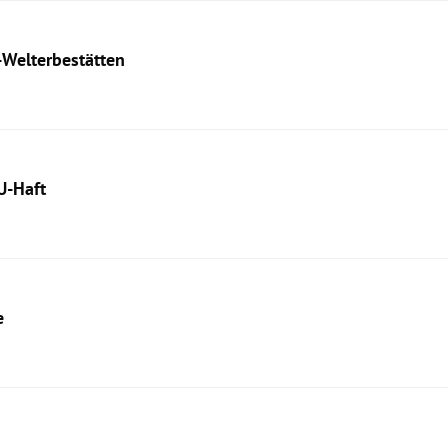
-Welterbestätten
U-Haft
e