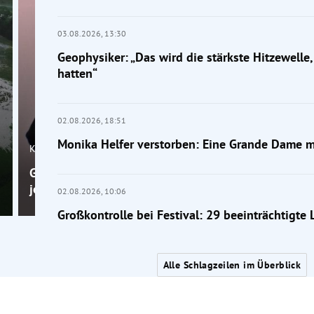
03.08.2026,
13:30
Geophysiker: „Das wird die stärkste Hitzewelle, 
hatten“
02.08.2026,
18:51
Monika Helfer verstorben: Eine Grande Dame 
Klimakrise
Geophysiker: „Das wird die stärkste Hitzewelle, die 
je hatten“
02.08.2026,
10:06
Großkontrolle bei Festival: 29 beeinträchtigte
Alle Schlagzeilen im Überblick