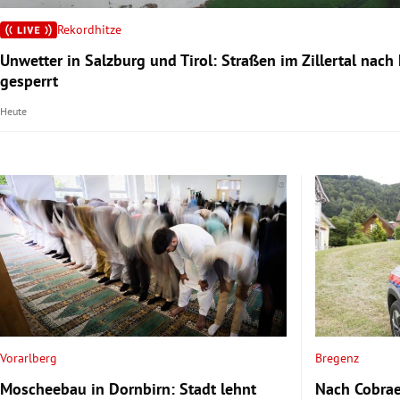
Rekordhitze
rt Untermenü
Unwetter in Salzburg und Tirol: Straßen im Zillertal nach
gesperrt
schaft Untermenü
Heute
s Untermenü
zeit Untermenü
undheit Untermenü
tur Untermenü
nung Untermenü
lität Untermenü
Vorarlberg
Bregenz
Moscheebau in Dornbirn: Stadt lehnt
Nach Cobrae