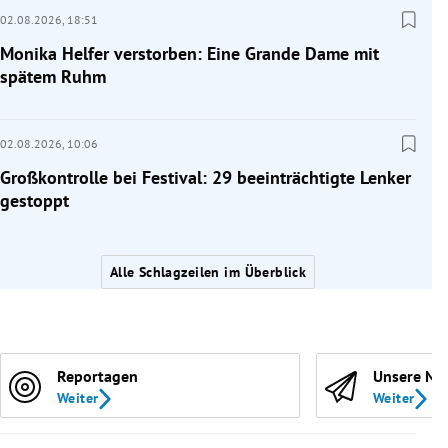
02.08.2026,
18:51
Monika Helfer verstorben: Eine Grande Dame mit
spätem Ruhm
02.08.2026,
10:06
Großkontrolle bei Festival: 29 beeinträchtigte Lenker
gestoppt
Alle Schlagzeilen im Überblick
Reportagen
Unsere Ne
Weiter
Weiter