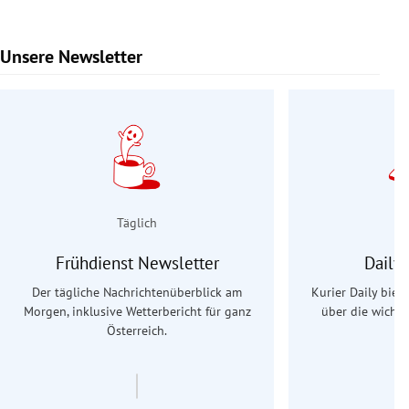
Unsere Newsletter
Slide 1 von 9
Täglich
Frühdienst Newsletter
Daily
Der tägliche Nachrichtenüberblick am
Kurier Daily biet
Morgen, inklusive Wetterbericht für ganz
über die wichti
Österreich.