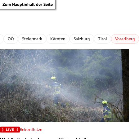
Zum Hauptinhalt der Seite
OÖ
Steiermark
Kärnten
Salzburg
Tirol
Vorarlberg
Rekordhitze
tik Untermenü