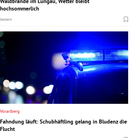
Waldbrände im Lungau, Wetter bleibt
rreich Untermenü
hochsommerlich
Gestern
rt Untermenü
schaft Untermenü
s Untermenü
zeit Untermenü
undheit Untermenü
tur Untermenü
nung Untermenü
Vorarlberg
Fahndung läuft: Schubhäftling gelang in Bludenz die
lität Untermenü
Flucht