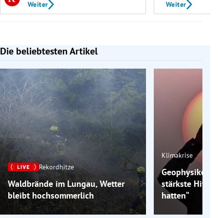
Weiter
Weiter
Die beliebtesten Artikel
Slide 1 von 7
Klimakrise
Rekordhitze
Geophysiker: „
Waldbrände im Lungau, Wetter
stärkste Hitzew
bleibt hochsommerlich
hatten“