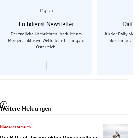
Täglich
Frühdienst Newsletter
Daily
Der tägliche Nachrichtenüberblick am
Kurier Daily biet
Morgen, inklusive Wetterbericht für ganz
über die wichti
Österreich.
Weitere Meldungen
Niederösterreich
Der Ritt auf der perfekten Donauwelle in