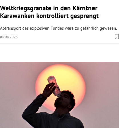
rreich Untermenü
Weltkriegsgranate in den Kärntner
Karawanken kontrolliert gesprengt
rt Untermenü
Abtransport des explosiven Fundes wäre zu gefährlich gewesen.
schaft Untermenü
04.08.2026
s Untermenü
zeit Untermenü
undheit Untermenü
tur Untermenü
nung Untermenü
lität Untermenü