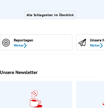
Alle Schlagzeilen im Überblick
Reportagen
Unsere Ne
Weiter
Weiter
Unsere Newsletter
Slide 1 von 9