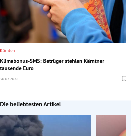
Kärnten
Klimabonus-SMS: Betrüger stehlen Kärntner
tausende Euro
30.07.2026
Die beliebtesten Artikel
Slide 1 von 7