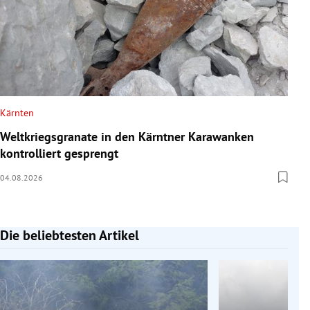
Kärnten
Weltkriegsgranate in den Kärntner Karawanken
kontrolliert gesprengt
04.08.2026
Die beliebtesten Artikel
Slide 1 von 7