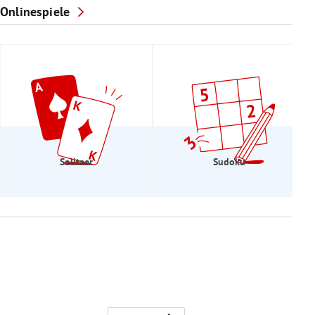
Onlinespiele
Solitaer
Sudoku