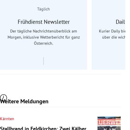
Täglich
Frühdienst Newsletter
Daily
Der tägliche Nachrichtenüberblick am
Kurier Daily biet
Morgen, inklusive Wetterbericht für ganz
über die wichti
Österreich.
Weitere Meldungen
Kärnten
Stallbrand in Feldkirchen: Zwei Kälber