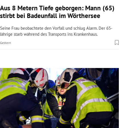
rreich Untermenü
Aus 8 Metern Tiefe geborgen: Mann (65)
stirbt bei Badeunfall im Wörthersee
rt Untermenü
Seine Frau beobachtete den Vorfall und schlug Alarm. Der 65-
schaft Untermenü
Jährige starb während des Transports ins Krankenhaus.
Gestern
s Untermenü
zeit Untermenü
undheit Untermenü
tur Untermenü
nung Untermenü
lität Untermenü