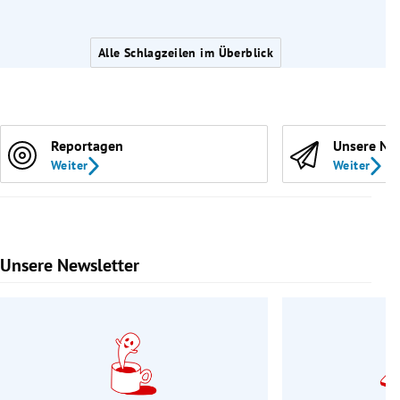
Alle Schlagzeilen im Überblick
Reportagen
Unsere Ne
Weiter
Weiter
Unsere Newsletter
Slide 1 von 9