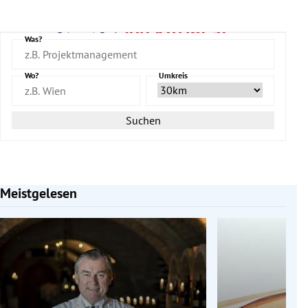
Was?
Wo?
Umkreis
Suchen
Meistgelesen
Slide 1 von 7