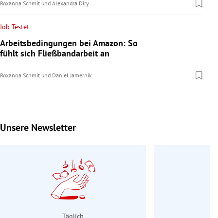
Roxanna Schmit
und
Alexandra Diry
Job Testet
Arbeitsbedingungen bei Amazon: So
fühlt sich Fließbandarbeit an
Roxanna Schmit
und
Daniel Jamernik
Unsere Newsletter
Slide 1 von 9
Täglich