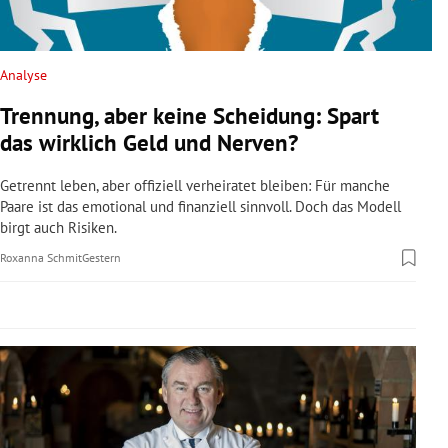
rreich Untermenü
rt Untermenü
Analyse
Trennung, aber keine Scheidung: Spart
schaft Untermenü
das wirklich Geld und Nerven?
s Untermenü
Getrennt leben, aber offiziell verheiratet bleiben: Für manche
Paare ist das emotional und finanziell sinnvoll. Doch das Modell
zeit Untermenü
birgt auch Risiken.
Roxanna Schmit
Gestern
undheit Untermenü
tur Untermenü
nung Untermenü
lität Untermenü