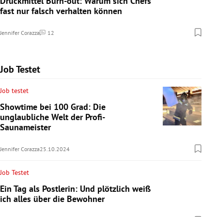
Druckmittel Burn-out: Warum sich Chefs
fast nur falsch verhalten können
Jennifer Corazza
12
Kommentare
Job Testet
Job testet
Showtime bei 100 Grad: Die
unglaubliche Welt der Profi-
Saunameister
Jennifer Corazza
25.10.2024
Job Testet
Ein Tag als Postlerin: Und plötzlich weiß
ich alles über die Bewohner