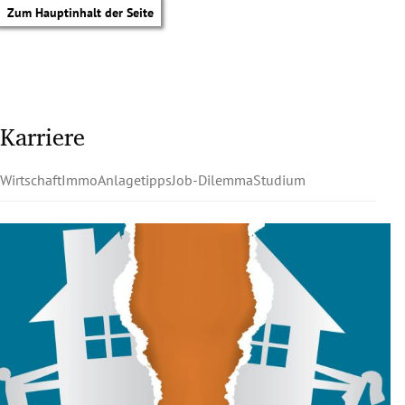
Zum Hauptinhalt der Seite
Karriere
Wirtschaft
Immo
Anlagetipps
Job-Dilemma
Studium
tik Untermenü