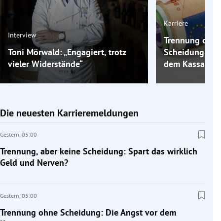
Karriere
Interview
Trennung ohn
Toni Mörwald: „Engagiert, trotz
Scheidung: Die
vieler Widerstände“
dem Kassastur
Die neuesten Karrieremeldungen
Gestern,
05:00
Trennung, aber keine Scheidung: Spart das wirklich
Geld und Nerven?
Gestern,
05:00
Trennung ohne Scheidung: Die Angst vor dem