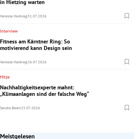
in Hietzing warten
Vanessa Haidvogl
31.07.2026
Interview
Fitness am Kärntner Ring: So
motivierend kann Design sein
Vanessa Haidvogl
26.07.2026
Hitze
Nachhaltigkeitsexperte mahnt:
„Klimaanlagen sind der falsche Weg“
Sandra Baierl
25.07.2026
Meistgelesen
Slide 1 von 7