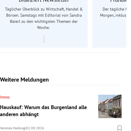
Täglicher Überblick zu Wirtschaft, Handel &
Der tägliche Na
Börsen. Samstags mit Editorial von Sandra
Morgen, inklusive
Baierl
zu den wichtigsten Themen der
Ös
Woche.
Weitere Meldungen
Immo
Hauskauf: Warum das Burgenland alle
anderen abhängt
Vanessa Haidvogl
02.08.2026