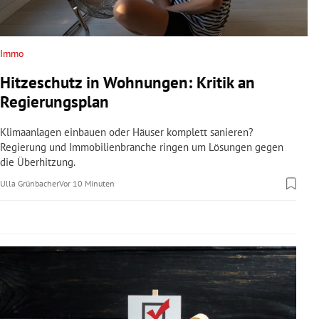
rreich Untermenü
rt Untermenü
Immo
Hitzeschutz in Wohnungen: Kritik an
schaft Untermenü
Regierungsplan
s Untermenü
Klimaanlagen einbauen oder Häuser komplett sanieren?
Regierung und Immobilienbranche ringen um Lösungen gegen
zeit Untermenü
die Überhitzung.
Ulla Grünbacher
Vor 10 Minuten
undheit Untermenü
tur Untermenü
nung Untermenü
lität Untermenü