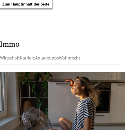
Zum Hauptinhalt der Seite
Immo
Wirtschaft
Karriere
Anlagetipps
Wohnrecht
tik Untermenü