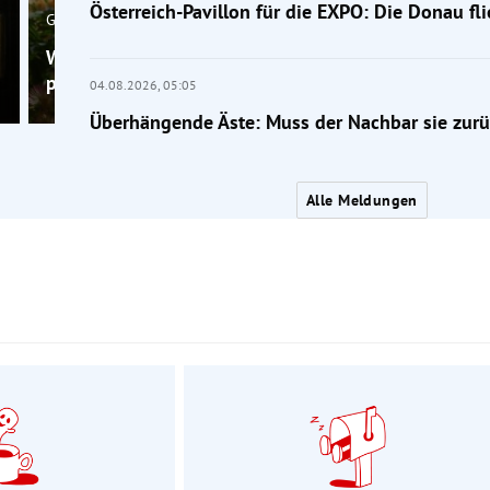
Österreich-Pavillon für die EXPO: Die Donau fl
Gärtner-Tipp
Wenig Platz im Garten? Diese Bäume passen trotzd
perfekt
04.08.2026,
05:05
Überhängende Äste: Muss der Nachbar sie zur
Alle Meldungen