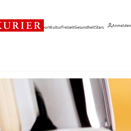
Anmelde
rreich
Politik
Wirtschaft
Sport
Kultur
Freizeit
Gesundheit
Stars