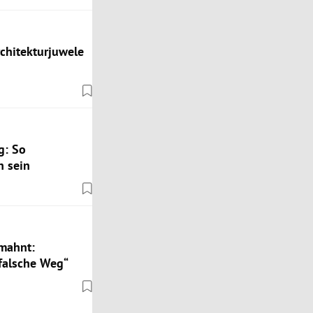
rchitekturjuwele
g: So
n sein
 mahnt:
falsche Weg“