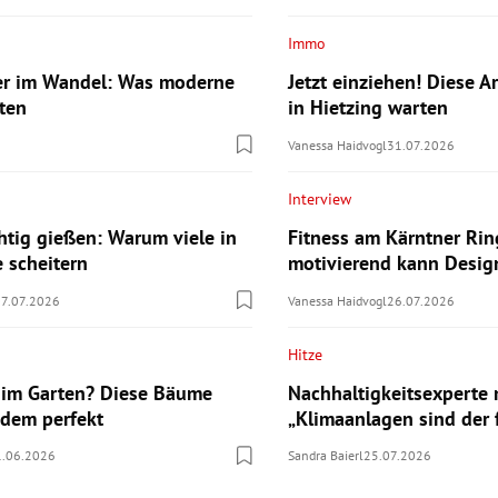
Immo
er im Wandel: Was moderne
Jetzt einziehen! Diese A
ten
in Hietzing warten
Vanessa Haidvogl
31.07.2026
Interview
chtig gießen: Warum viele in
Fitness am Kärntner Rin
e scheitern
motivierend kann Desig
07.07.2026
Vanessa Haidvogl
26.07.2026
Hitze
 im Garten? Diese Bäume
Nachhaltigkeitsexperte
zdem perfekt
„Klimaanlagen sind der 
1.06.2026
Sandra Baierl
25.07.2026