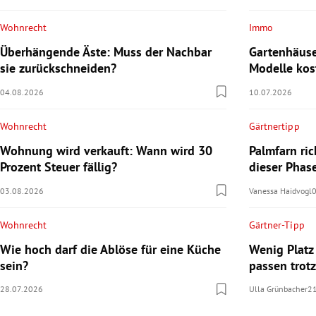
Wohnrecht
Immo
Überhängende Äste: Muss der Nachbar
Gartenhäus
sie zurückschneiden?
Modelle kos
04.08.2026
10.07.2026
Wohnrecht
Gärtnertipp
Wohnung wird verkauft: Wann wird 30
Palmfarn ri
Prozent Steuer fällig?
dieser Phas
03.08.2026
Vanessa Haidvogl
Wohnrecht
Gärtner-Tipp
Wie hoch darf die Ablöse für eine Küche
Wenig Platz
sein?
passen trot
28.07.2026
Ulla Grünbacher
2