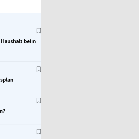
m Haushalt beim
gsplan
n?