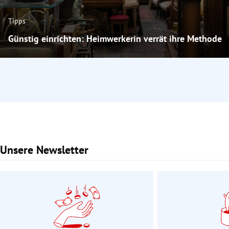
Tipps
Günstig einrichten: Heimwerkerin verrät ihre Methode
Unsere Newsletter
Slide 1 von 3