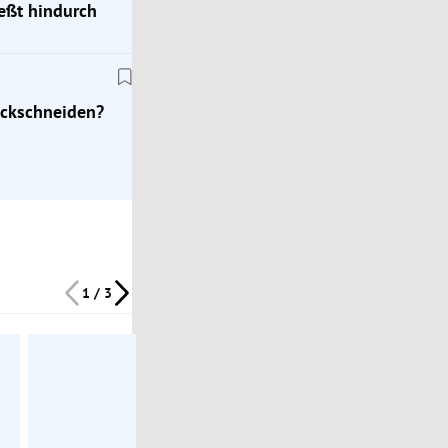
ießt hindurch
Wohnrecht
em
Grundbuch: Was ist die Rangordnung der
beabsichtigten Veräußerung?
ückschneiden?
1 / 3