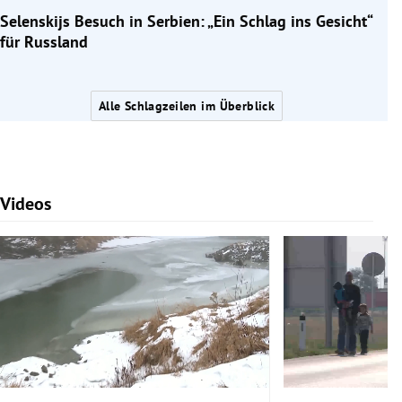
Selenskijs Besuch in Serbien: „Ein Schlag ins Gesicht“
für Russland
Alle Schlagzeilen im Überblick
Videos
Slide 1 von 7