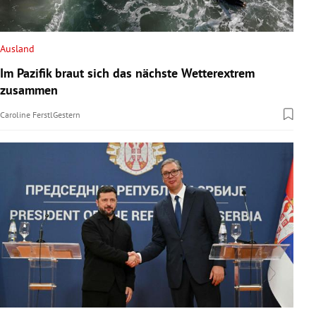
Ausland
Im Pazifik braut sich das nächste Wetterextrem
zusammen
Caroline Ferstl
Gestern