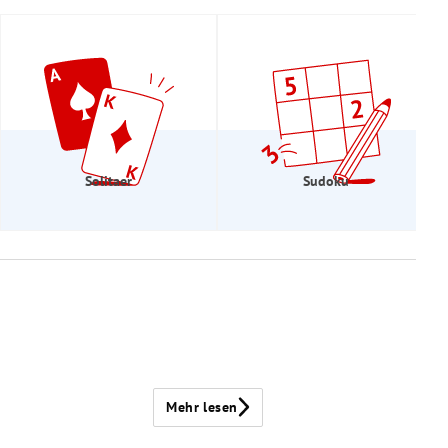
Solitaer
Sudoku
Mehr lesen