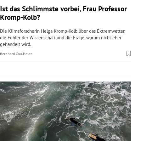
rreich Untermenü
Ist das Schlimmste vorbei, Frau Professor
Kromp-Kolb?
rt Untermenü
Die Klimaforscherin Helga Kromp-Kolb über das Extremwetter,
schaft Untermenü
die Fehler der Wissenschaft und die Frage, warum nicht eher
gehandelt wird.
s Untermenü
Bernhard Gaul
Heute
zeit Untermenü
undheit Untermenü
tur Untermenü
nung Untermenü
lität Untermenü