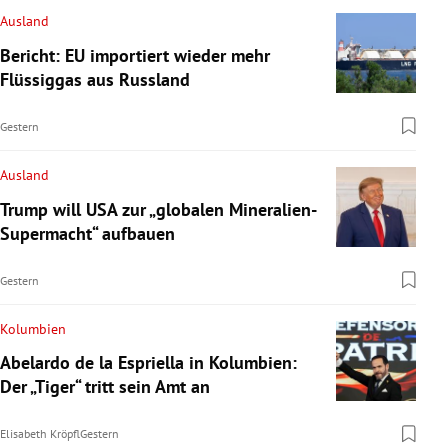
Ausland
Bericht: EU importiert wieder mehr
Flüssiggas aus Russland
Gestern
Ausland
Trump will USA zur „globalen Mineralien-
Supermacht“ aufbauen
Gestern
Kolumbien
Abelardo de la Espriella in Kolumbien:
Der „Tiger“ tritt sein Amt an
Elisabeth Kröpfl
Gestern