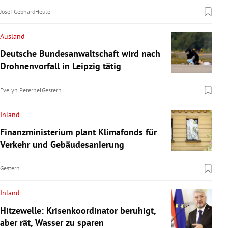
Josef Gebhard
Heute
Ausland
Deutsche Bundesanwaltschaft wird nach
Drohnenvorfall in Leipzig tätig
Evelyn Peternel
Gestern
Inland
Finanzministerium plant Klimafonds für
Verkehr und Gebäudesanierung
Gestern
Inland
Hitzewelle: Krisenkoordinator beruhigt,
aber rät, Wasser zu sparen