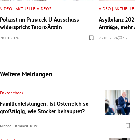
VIDEO | AKTUELLE VIDEOS
VIDEO | AKTUELLE V
Polizist im Pilnacek-U-Ausschuss
Asylbilanz 2025:
widerspricht Tatort-Ärztin
Anträge, mehr A
28.01.2026
23.01.2026
12
Kommentare
Weitere Meldungen
Faktencheck
Familienleistungen: Ist Österreich so
großzügig, wie Stocker behauptet?
Michael Hammerl
Heute