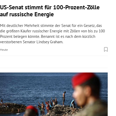
rreich Untermenü
US-Senat stimmt für 100-Prozent-Zölle
auf russische Energie
rt Untermenü
Mit deutlicher Mehrheit stimmte der Senat für ein Gesetz, das
schaft Untermenü
die größten Käufer russischer Energie mit Zöllen von bis zu 100
Prozent belegen könnte. Benannt ist es nach dem kürzlich
verstorbenen Senator Lindsey Graham.
s Untermenü
Heute
zeit Untermenü
undheit Untermenü
tur Untermenü
nung Untermenü
lität Untermenü