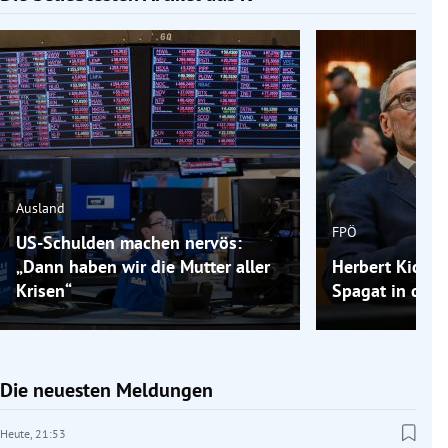
Ausland
FPÖ
US-Schulden machen nervös:
„Dann haben wir die Mutter aller
Herbert Kickls
Krisen“
Spagat in der 
Die neuesten Meldungen
Heute,
21:53