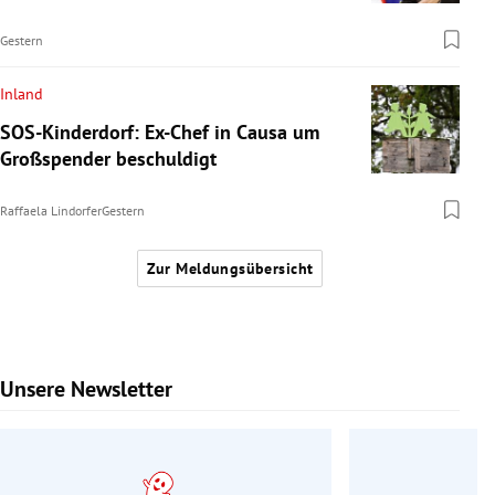
Gestern
Inland
SOS-Kinderdorf: Ex-Chef in Causa um
Großspender beschuldigt
Raffaela Lindorfer
Gestern
Zur Meldungsübersicht
Unsere Newsletter
Slide 1 von 9