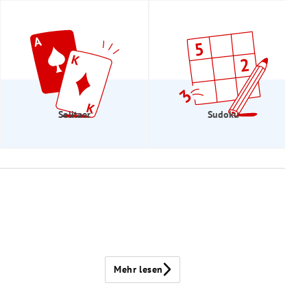
Solitaer
Sudoku
Mehr lesen