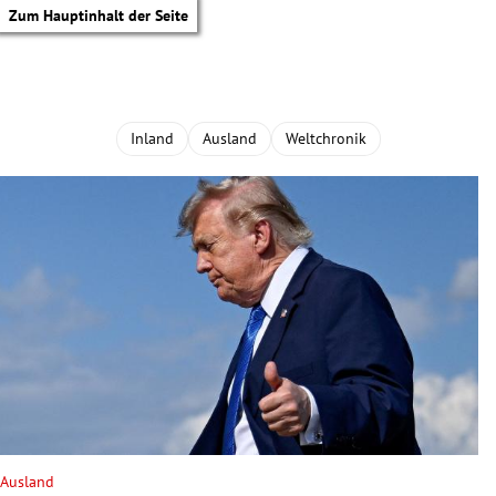
Zum Hauptinhalt der Seite
Inland
Ausland
Weltchronik
tik Untermenü
Ausland