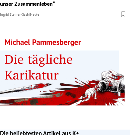
unser Zusammenleben“
Ingrid Steiner-Gashi
Heute
Die beliebtesten Artikel aus K+
Slide 1 von 7