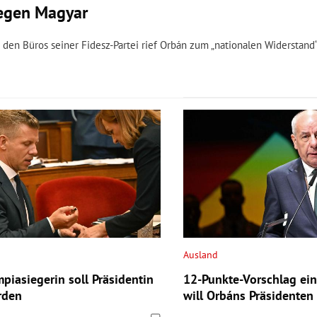
gegen Magyar
in den Büros seiner Fidesz-Partei rief Orbán zum „nationalen Widerstan
Ausland
piasiegerin soll Präsidentin
12-Punkte-Vorschlag ein
rden
will Orbáns Präsidenten