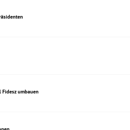
räsidenten
ll Fidesz umbauen
onen