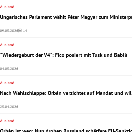
Ausland
Ungarisches Parlament wählt Pèter Magyar zum Ministerp
09.05.2026
14
Kommentare
Ausland
"Wiedergeburt der V4": Fico posiert mit Tusk und Babiš
04.05.2026
Ausland
Nach Wahlschlappe: Orbán verzichtet auf Mandat und wi
25.04.2026
Ausland
Orbán ist weg: Nun drohen Russland schärfere EU-Sankti