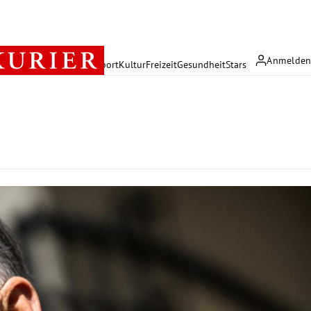
Anmelde
rreich
Politik
Wirtschaft
Sport
Kultur
Freizeit
Gesundheit
Stars