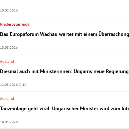
19.05.2026
Niederösterreich
Das Europaforum Wachau wartet mit einem Überraschung
15.05.2026
Ausland
Diesmal auch mit Ministerinnen: Ungarns neue Regierung
12.05.2026
10
Kommentare
Ausland
Tanzeinlage geht viral: Ungarischer Minister wird zum Int
10.05.2026