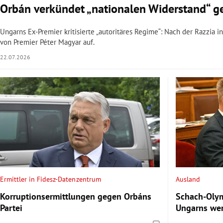
Orbán verkündet „nationalen Widerstand“ 
Ungarns Ex-Premier kritisierte „autoritäres Regime“: Nach der Razzia 
von Premier Péter Magyar auf.
22.07.2026
Ermittler in Fidesz-Datenzentrum
Ausland
Korruptionsermittlungen gegen Orbáns
Schach-Olym
Partei
Ungarns we