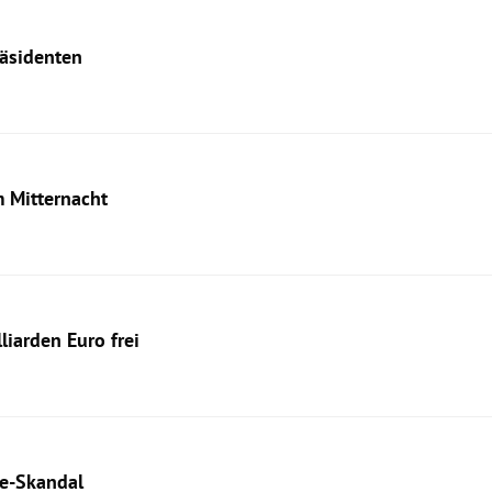
räsidenten
m Mitternacht
iarden Euro frei
ie-Skandal