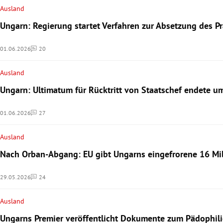
Ausland
Ungarn: Regierung startet Verfahren zur Absetzung des P
01.06.2026
20
Kommentare
Ausland
Ungarn: Ultimatum für Rücktritt von Staatschef endete u
01.06.2026
27
Kommentare
Ausland
Nach Orban-Abgang: EU gibt Ungarns eingefrorene 16 Mill
29.05.2026
24
Kommentare
Ausland
Ungarns Premier veröffentlicht Dokumente zum Pädophil