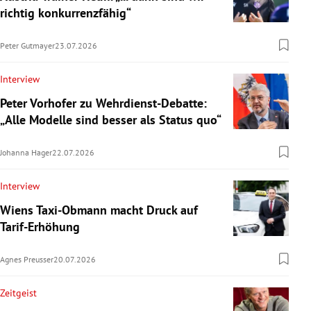
richtig konkurrenzfähig“
Peter Gutmayer
23.07.2026
Interview
Peter Vorhofer zu Wehrdienst-Debatte:
„Alle Modelle sind besser als Status quo“
Johanna Hager
22.07.2026
Interview
Wiens Taxi-Obmann macht Druck auf
Tarif-Erhöhung
Agnes Preusser
20.07.2026
Zeitgeist