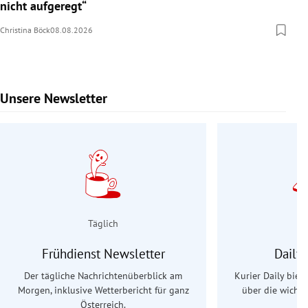
nicht aufgeregt“
Christina Böck
08.08.2026
Unsere Newsletter
Slide 1 von 9
Täglich
Frühdienst Newsletter
Daily
Der tägliche Nachrichtenüberblick am
Kurier Daily biet
Morgen, inklusive Wetterbericht für ganz
über die wichti
Österreich.