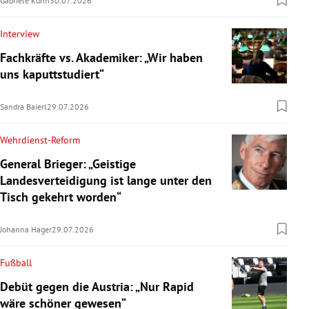
Gabriele Kuhn
30.07.2026
Interview
Fachkräfte vs. Akademiker: „Wir haben
uns kaputtstudiert“
Sandra Baierl
29.07.2026
Wehrdienst-Reform
General Brieger: „Geistige
Landesverteidigung ist lange unter den
Tisch gekehrt worden“
Johanna Hager
29.07.2026
Fußball
Debüt gegen die Austria: „Nur Rapid
wäre schöner gewesen“