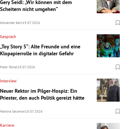
Gery Seidl: „Wir können mit dem
Scheitern nicht umgehen“
Alexander Kern
19.07.2026
Gespräch
„Toy Story 5“: Alte Freunde und eine
Klopapierrolle in digitaler Gefahr
Peter Temel
19.07.2026
Interview
Neuer Rektor im Pilger-Hospiz: Ein
Priester, den auch Politik gereizt hätte
Martina Salomon
18.07.2026
Karriere