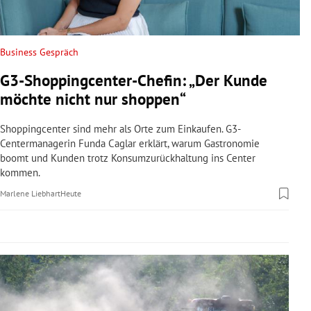
rreich Untermenü
rt Untermenü
Business Gespräch
G3-Shoppingcenter-Chefin: „Der Kunde
schaft Untermenü
möchte nicht nur shoppen“
s Untermenü
Shoppingcenter sind mehr als Orte zum Einkaufen. G3-
Centermanagerin Funda Caglar erklärt, warum Gastronomie
zeit Untermenü
boomt und Kunden trotz Konsumzurückhaltung ins Center
kommen.
undheit Untermenü
Marlene Liebhart
Heute
tur Untermenü
nung Untermenü
lität Untermenü