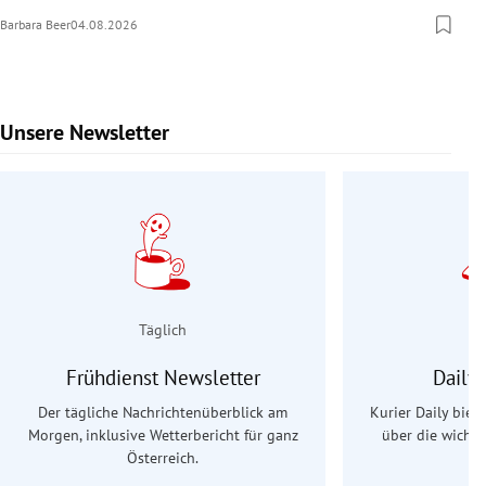
Barbara Beer
04.08.2026
Unsere Newsletter
Slide 1 von 9
Täglich
Frühdienst Newsletter
Daily
Der tägliche Nachrichtenüberblick am
Kurier Daily biet
Morgen, inklusive Wetterbericht für ganz
über die wichti
Österreich.