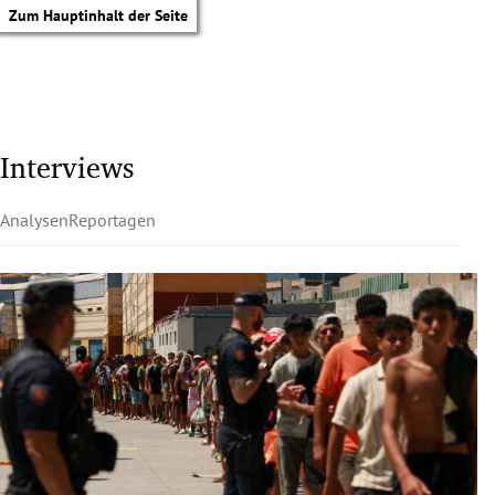
Zum Hauptinhalt der Seite
Interviews
Analysen
Reportagen
tik Untermenü