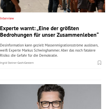
rreich Untermenü
rt Untermenü
Interview
Experte warnt: „Eine der größten
schaft Untermenü
Bedrohungen für unser Zusammenleben“
s Untermenü
Desinformation kann gezielt Massenmigrationsströme auslösen,
weiß Experte Markus Schwinghammer. Aber das noch fatalere
zeit Untermenü
Risiko: die Gefahr für die Demokratie.
Ingrid Steiner-Gashi
Gestern
undheit Untermenü
tur Untermenü
nung Untermenü
lität Untermenü