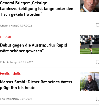
General Brieger: „Geistige
Landesverteidigung ist lange unter den
Tisch gekehrt worden“
Johanna Hager
29.07.2026
Fußball
Debüt gegen die Austria: „Nur Rapid
wäre schöner gewesen“
Peter Gutmayer
26.07.2026
Herrlich ehrlich
Marcus Strahl: Dieser Rat seines Vaters
prägt ihn bis heute
Lisa Trompisch
26.07.2026