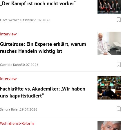
„Der Kampf ist noch nicht vorbei“
Flora Werner-Tutschku
31.07.2026
Interview
Gürtelrose: Ein Experte erklärt, warum
rasches Handeln wichtig ist
Gabriele Kuhn
30.07.2026
Interview
Fachkräfte vs. Akademiker: „Wir haben
uns kaputtstudiert“
Sandra Baierl
29.07.2026
Wehrdienst-Reform