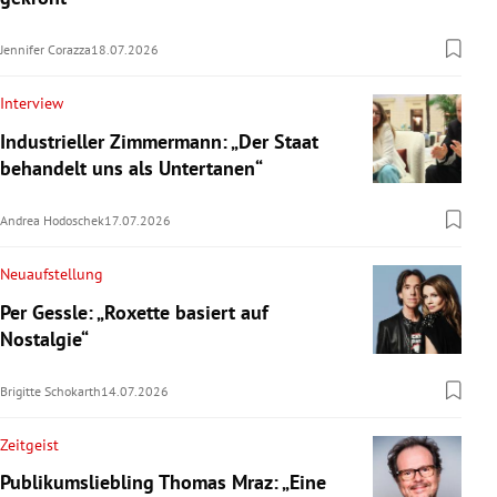
Jennifer Corazza
18.07.2026
Interview
Industrieller Zimmermann: „Der Staat
behandelt uns als Untertanen“
Andrea Hodoschek
17.07.2026
Neuaufstellung
Per Gessle: „Roxette basiert auf
Nostalgie“
Brigitte Schokarth
14.07.2026
Zeitgeist
Publikumsliebling Thomas Mraz: „Eine