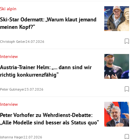
Ski alpin
Ski-Star Odermatt: „Warum klaut jemand
meinen Kopf?“
Christoph Geiler
24.07.2026
Interview
Austria-Trainer Helm: „... dann sind wir
richtig konkurrenzfähig“
Peter Gutmayer
23.07.2026
Interview
Peter Vorhofer zu Wehrdienst-Debatte:
„Alle Modelle sind besser als Status quo“
Johanna Hager
22.07.2026