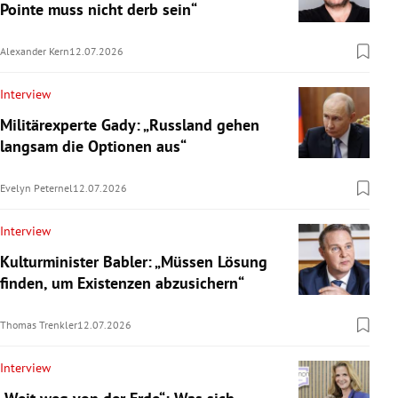
Pointe muss nicht derb sein“
Alexander Kern
12.07.2026
Interview
Militärexperte Gady: „Russland gehen
langsam die Optionen aus“
Evelyn Peternel
12.07.2026
Interview
Kulturminister Babler: „Müssen Lösung
finden, um Existenzen abzusichern“
Thomas Trenkler
12.07.2026
Interview