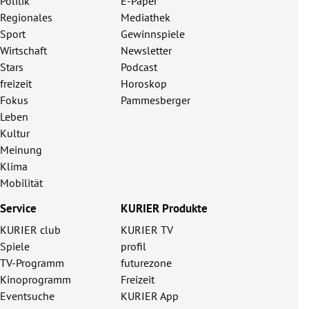
Politik
E-Paper
Regionales
Mediathek
Sport
Gewinnspiele
Wirtschaft
Newsletter
Stars
Podcast
freizeit
Horoskop
Fokus
Pammesberger
Leben
Kultur
Meinung
Klima
Mobilität
Service
KURIER Produkte
KURIER club
KURIER TV
Spiele
profil
TV-Programm
futurezone
Kinoprogramm
Freizeit
Eventsuche
KURIER App