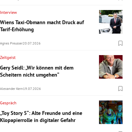
Interview
Wiens Taxi-Obmann macht Druck auf
Tarif-Erhöhung
Agnes Preusser
20.07.2026
Zeitgeist
Gery Seidl: „Wir können mit dem
Scheitern nicht umgehen“
Alexander Kern
19.07.2026
Gespräch
„Toy Story 5“: Alte Freunde und eine
Klopapierrolle in digitaler Gefahr