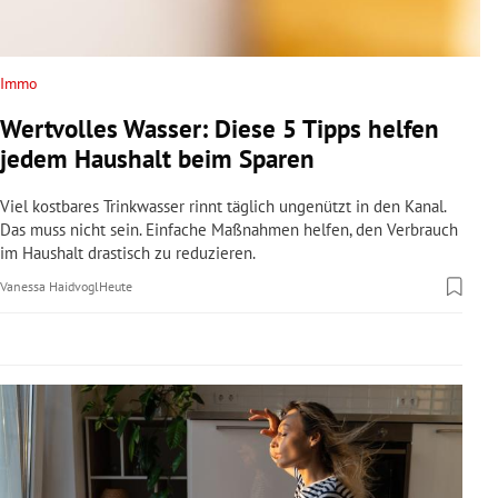
rreich Untermenü
rt Untermenü
Immo
Wertvolles Wasser: Diese 5 Tipps helfen
schaft Untermenü
jedem Haushalt beim Sparen
s Untermenü
Viel kostbares Trinkwasser rinnt täglich ungenützt in den Kanal.
Das muss nicht sein. Einfache Maßnahmen helfen, den Verbrauch
zeit Untermenü
im Haushalt drastisch zu reduzieren.
Vanessa Haidvogl
Heute
undheit Untermenü
tur Untermenü
nung Untermenü
lität Untermenü