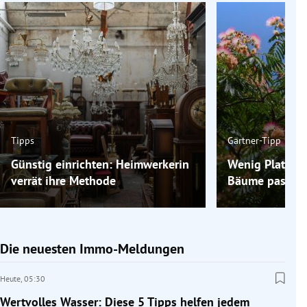
Tipps
Gärtner-Tipp
Günstig einrichten: Heimwerkerin
Wenig Platz im
verrät ihre Methode
Bäume passen 
Die neuesten Immo-Meldungen
Heute,
05:30
Wertvolles Wasser: Diese 5 Tipps helfen jedem