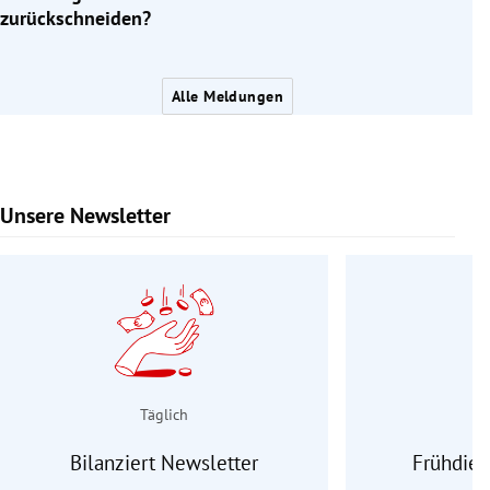
zurückschneiden?
Alle Meldungen
Unsere Newsletter
Slide 1 von 9
Täglich
Bilanziert Newsletter
Frühdien