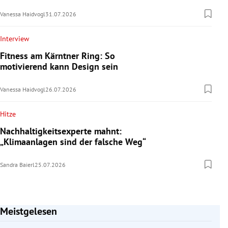
Vanessa Haidvogl
31.07.2026
Interview
Fitness am Kärntner Ring: So
motivierend kann Design sein
Vanessa Haidvogl
26.07.2026
Hitze
Nachhaltigkeitsexperte mahnt:
„Klimaanlagen sind der falsche Weg“
Sandra Baierl
25.07.2026
Meistgelesen
Slide 1 von 7