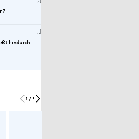
Wohnrecht
n?
em
Grundbuch: Was ist die Rangordnung der
beabsichtigten Veräußerung?
ießt hindurch
1 / 3