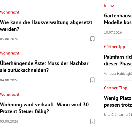
Immo
Wohnrecht
Gartenhäus
Wie kann die Hausverwaltung abgesetzt
Modelle kos
werden?
10.07.2026
05.08.2026
Gärtnertipp
Wohnrecht
Palmfarn ri
Überhängende Äste: Muss der Nachbar
dieser Phas
sie zurückschneiden?
Vanessa Haidvogl
04.08.2026
Gärtner-Tipp
Wohnrecht
Wenig Platz
Wohnung wird verkauft: Wann wird 30
passen trot
Prozent Steuer fällig?
Ulla Grünbacher
2
03.08.2026