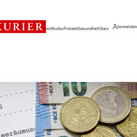
Anmelde
rreich
Politik
Wirtschaft
Sport
Kultur
Freizeit
Gesundheit
Stars