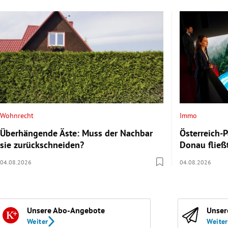
Wohnrecht
Immo
Überhängende Äste: Muss der Nachbar
Österreich-P
sie zurückschneiden?
Donau fließ
04.08.2026
04.08.2026
Unsere Abo-Angebote
Unser
Weiter
Weiter