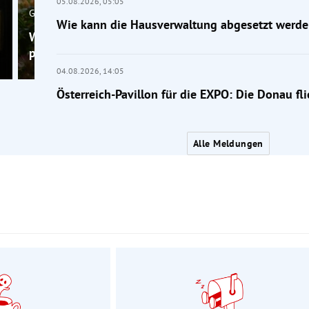
05.08.2026,
05:05
Gärtner-Tipp
Wie kann die Hausverwaltung abgesetzt werde
Wenig Platz im Garten? Diese Bäume passen trotzd
perfekt
04.08.2026,
14:05
Österreich-Pavillon für die EXPO: Die Donau fl
Alle Meldungen