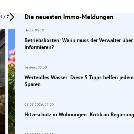
Die neuesten Immo-Meldungen
1 / 7
Heute,
05:10
Betriebskosten: Wann muss der Verwalter über
informieren?
Gestern,
05:30
Wertvolles Wasser: Diese 5 Tipps helfen jede
Sparen
08.08.2026,
07:00
Hitzeschutz in Wohnungen: Kritik an Regierun