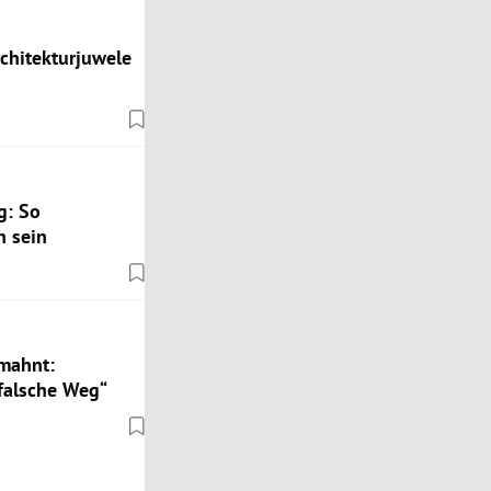
rchitekturjuwele
g: So
n sein
 mahnt:
falsche Weg“