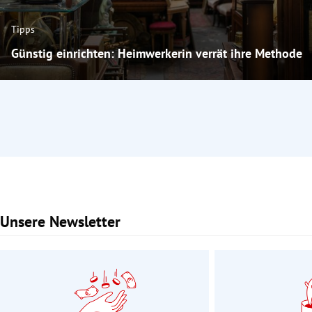
Tipps
Günstig einrichten: Heimwerkerin verrät ihre Methode
Unsere Newsletter
Slide 1 von 3