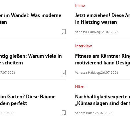
Immo
er im Wandel: Was moderne
Jetzt einziehen! Diese A
ten
in Hietzing warten
Vanessa Haidvogl
31.07.2026
Interview
chtig gießen: Warum viele in
Fitness am Kärntner Rin
e scheitern
motivierend kann Desig
07.07.2026
Vanessa Haidvogl
26.07.2026
Hitze
 im Garten? Diese Bäume
Nachhaltigkeitsexperte
zdem perfekt
„Klimaanlagen sind der 
1.06.2026
Sandra Baierl
25.07.2026