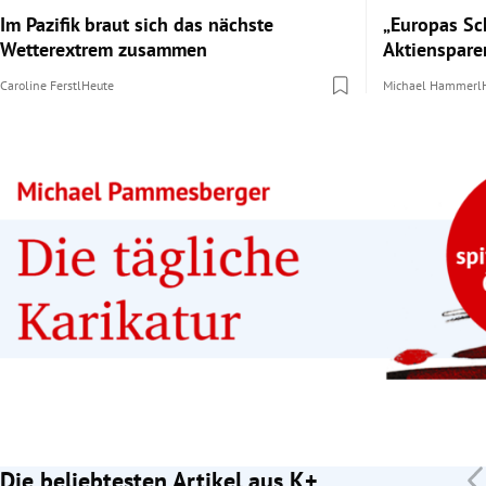
Im Pazifik braut sich das nächste
„Europas Sch
Wetterextrem zusammen
Aktienspare
Caroline Ferstl
Heute
Michael Hammerl
Die beliebtesten Artikel aus K+
Slide 1 von 7