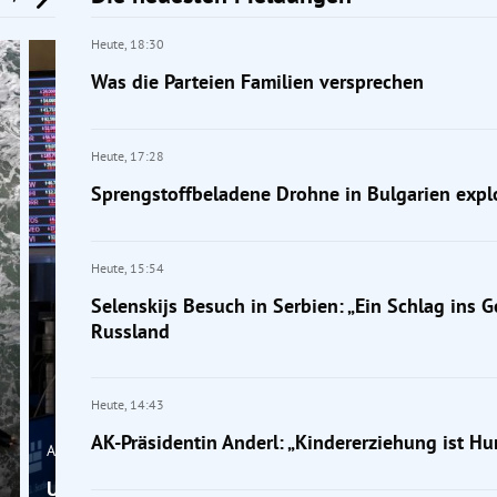
Heute,
18:30
Was die Parteien Familien versprechen
Heute,
17:28
Sprengstoffbeladene Drohne in Bulgarien expl
Heute,
15:54
Selenskijs Besuch in Serbien: „Ein Schlag ins Ge
Russland
Heute,
14:43
AK-Präsidentin Anderl: „Kindererziehung ist Hu
Ausland
US-Schulden machen nervös: „Dann haben wir die