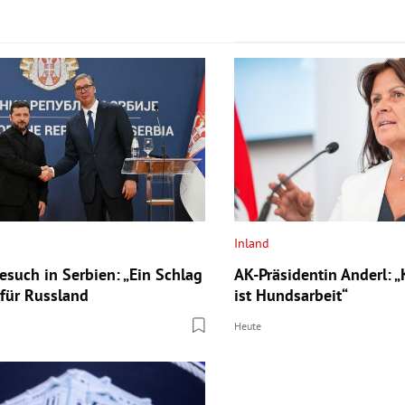
Inland
esuch in Serbien: „Ein Schlag
AK-Präsidentin Anderl: 
 für Russland
ist Hundsarbeit“
Heute