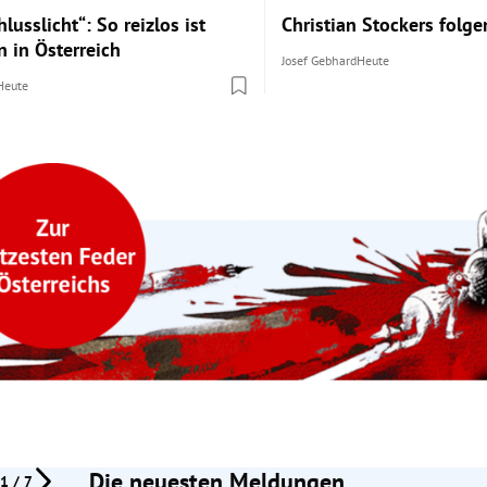
lusslicht“: So reizlos ist
Christian Stockers folg
n in Österreich
Josef Gebhard
Heute
Heute
Die neuesten Meldungen
1 / 7