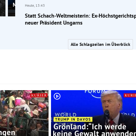
Mutter aller Krisen“
Heute,
13:43
Statt Schach-Weltmeisterin: Ex-Höchstgerichts
neuer Präsident Ungarns
Alle Schlagzeilen im Überblick