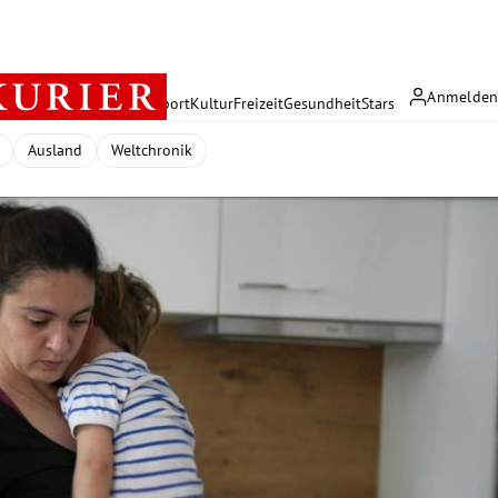
Anmelde
rreich
Politik
Wirtschaft
Sport
Kultur
Freizeit
Gesundheit
Stars
Ausland
Weltchronik