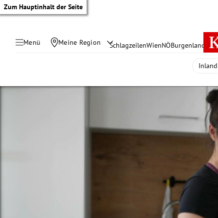
Zum Hauptinhalt der Seite
Menü
Meine Region
Schlagzeilen
Wien
NÖ
Burgenland
Öste
Inland
tik Untermenü
rreich Untermenü