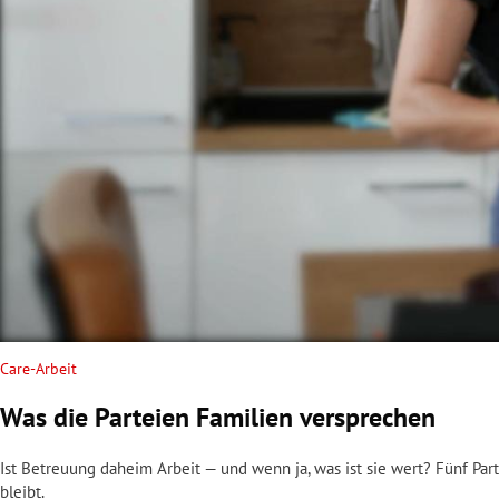
rt Untermenü
schaft Untermenü
s Untermenü
zeit Untermenü
undheit Untermenü
tur Untermenü
nung Untermenü
Care-Arbeit
Was die Parteien Familien versprechen
lität Untermenü
Ist Betreuung daheim Arbeit — und wenn ja, was ist sie wert? Fünf P
bleibt.