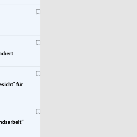
odiert
sicht“ für
ndsarbeit“
FPÖ
Herbert Kickls schwieriger Klima-Spagat in der